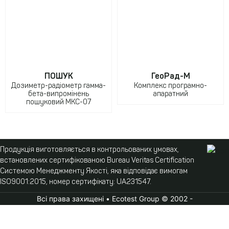
ПОШУК
ГеоРад-М
Дозиметр-радіометр гамма-
Комплекс програмно-
бета-випромінень
апаратний
пошуковий МКС-07
Продукція виготовляється в контрольованих умовах,
встановлених сертифікованою Bureau Veritas Certification
Системою Менеджменту Якості, яка відповідає вимогам
ISO9001:2015, номер сертифікату: UA231547.
Всі права захищені • Ecotest Group © 2002 -