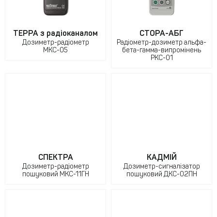
ТЕРРА з радіоканалом
СТОРА-АБГ
Дозиметр-радіометр
Радіометр-дозиметр альфа-
МКС-05
бета-гамма-випромінень
РКС-01
СПЕКТРА
КАДМІЙ
Дозиметр-радіометр
Дозиметр-сигналізатор
пошуковий МКС-11ГН
пошуковий ДКС-02ПН