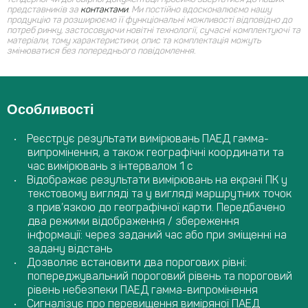
представників за
контактами
.
Ми постійно вдосконалюємо нашу
продукцію та розширюємо її функціональні можливості відповідно до
потреб ринку, застосовуючи новітні технології, сучасні комплектуючі та
матеріали, тому характеристики, опис та комплектація можуть
змінюватися без попереднього повідомлення.
Особливості
Реєструє результати вимірювань ПАЕД гамма-
випромінення, а також географічні координати та
час вимірювань з інтервалом 1 с
Відображає результати вимірювань на екрані ПК у
текстовому вигляді та у вигляді маршрутних точок
з прив’язкою до географічної карти. Передбачено
два режими відображення / збереження
інформації: через заданий час або при зміщенні на
задану відстань
Дозволяє встановити два порогових рівні:
попереджувальний пороговий рівень та пороговий
рівень небезпеки ПАЕД гамма-випромінення
Сигналізує про перевищення виміряної ПАЕД