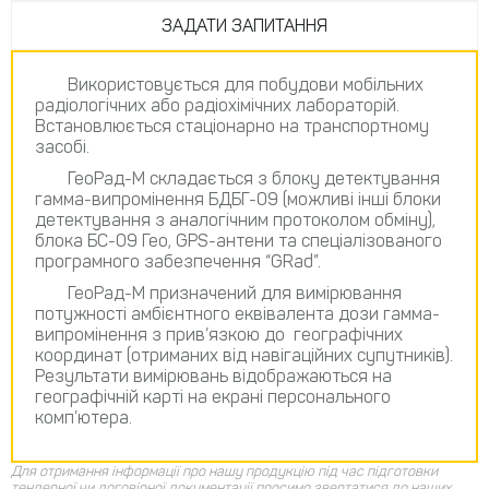
ЗАДАТИ ЗАПИТАННЯ
Використовується для побудови мобільних
радіологічних або радіохімічних лабораторій.
Встановлюється стаціонарно на транспортному
засобі.
ГеоРад-М складається з блоку детектування
гамма-випромінення БДБГ-09 (можливі інші блоки
детектування з аналогічним протоколом обміну),
блока БС-09 Гео, GPS-антени та спеціалізованого
програмного забезпечення “GRad”.
ГеоРад-М призначений для вимірювання
потужностi амбієнтного еквiвалента дози гамма-
випромінення з прив’язкою до географічних
координат (отриманих від навігаційних супутників).
Результати вимірювань відображаються на
географічній карті на екрані персонального
комп’ютера.
Для отримання інформації про нашу продукцію під час підготовки
тендерної чи договірної документації просимо звертатися до наших