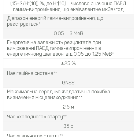
(15+2/H*(10)) %, де H*(10) – числове значення ПАЕД
гамма-випромінення, що еквівалентне мкЗв/год
Діапазон енергій гамма-випромінення, що
реєструється*
0.05 … 3 МеВ
Енергетична залежність результатів при
вимірюванні ПАЕД гамма-випромінення в
енергетичному діапазоні від 0.05 до 1.25 МеВ*
±25 %
Навігаційна система**
GNSS
Максимальна середньоквадратична похибка
визначення місцезнаходження**
2.5 м
Час «холодного» старту**
35 с
Час «гарячого» старту**