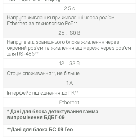
2.5 с
Напруга живлення при живленні через роз’єм
Ethernet за технологією PoE**
25 ... 60 В
Напруга від зовнішнього блока живлення через
окремий роз’єм та живлення від мережі через роз’єм
для RS-485**
12 ... 32 В
Струм споживання**, не більше
1 А
Інтерфейс під`єднання до ПК**
Ethernet
* Дані для блока детектування гамма-
випромінення БДБГ-09
**Дані для блока БС-09 Гео