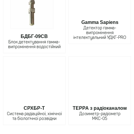
Gamma Sapiens
Детектор гамма-
випромінення
БДБГ-09CВ
інтелектуальний УДКГ-PRO
Блок детектування гамма-
випромінення водостійкий
СРХБР-Т
ТЕРРА з радіоканалом
Система радіаційної, хімічної
Дозиметр-радіометр
та біологічної розвідки
МКС-05