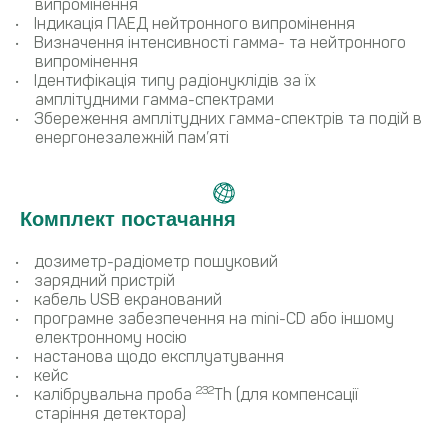
випромінення
Індикація ПАЕД нейтронного випромінення
Визначення інтенсивності гамма- та нейтронного
випромінення
Ідентифікація типу радіонуклідів за їх
амплітудними гамма-спектрами
Збереження амплітудних гамма-спектрів та подій в
енергонезалежній пам’яті
Комплект постачання
дозиметр-радіометр пошуковий
зарядний пристрій
кабель USB екранований
програмне забезпечення на mini-CD або іншому
електронному носію
настанова щодо експлуатування
кейс
232
калібрувальна проба
Th (для компенсації
старіння детектора)