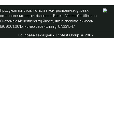
Продукція виготовляється в контрольованих умовах,
встановлених сертифікованою Bureau Veritas Certification
Системою Менеджменту Якості, яка відповідає вимогам
ISO9001:2015, номер сертифікату: UA231547.
Всі права захищені • Ecotest Group © 2002 -