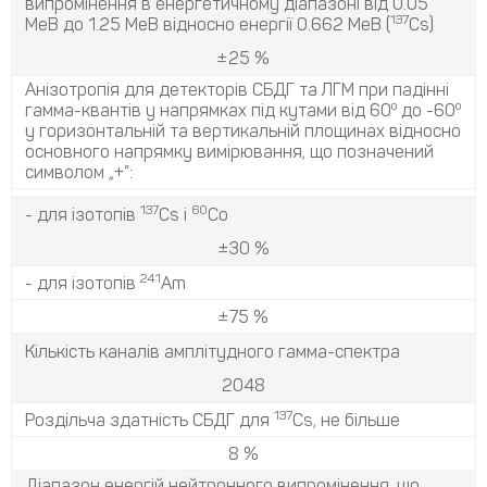
випромінення в енергетичному діапазоні від 0.05
137
МеВ до 1.25 МеВ відносно енергії 0.662 МеВ (
Cs)
±25 %
Анізотропія для детекторів CБДГ та ЛГМ при падінні
о
о
гамма-квантів у напрямках під кутами від 60
до -60
у горизонтальній та вертикальній площинах відносно
основного напрямку вимірювання, що позначений
символом „+”:
137
60
- для ізотопів
Cs і
Co
±30 %
241
- для ізотопів
Am
±75 %
Кількість каналів амплітудного гамма-спектра
2048
137
Роздільча здатність СБДГ для
Cs, не більше
8 %
Діапазон енергій нейтронного випромінення, що