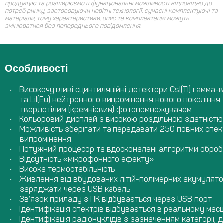
продукцію та розширюємо її функціональні можливості відповідно до
потреб ринку, застосовуючи новітні технології, сучасні комплектуючі та
матеріали, тому характеристики, опис та комплектація можуть
змінюватися без попереднього повідомлення.
Особливості
Високочутливі сцинтиляційні детектори CsI(Tl) гамма-
та LiI(Eu) нейтронного випромінення нового покоління 
твердотілим (кремнієвим) фотопомножувачем
Кольоровий дисплей з високою роздільною здатністю
Можливість зберігати та передавати 250 повних спек
випромінення
Потужний процесор та вдосконалені алгоритми оброб
Відсутність «мікрофонного ефекту»
Висока термостабільність
Живлення від вбудованих літій-полімерних акумулятор
заряджати через USB кабель
Зв’язок приладу з ПК відбувається через USB порт
Ідентифікація спектрів відбувається в реальному мас
Ідентифікація радіонуклідів з зазначенням категорії, д