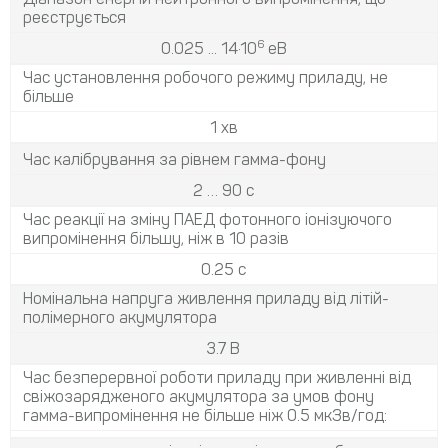
реєструється
6
0.025 ... 14·10
еВ
Час установлення робочого режиму приладу, не
більше
1 хв
Час калібрування за рівнем гамма-фону
2 … 90 c
Час реакції на зміну ПАЕД фотонного іонізуючого
випромінення більшу, ніж в 10 разів
0.25 с
Номінальна напруга живлення приладу від літій-
полімерного акумулятора
3.7 В
Час безперервної роботи приладу при живленні від
свіжозарядженого акумулятора за умов фону
гамма-випромінення не більше ніж 0.5 мкЗв/год: