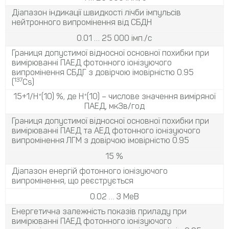
Діапазон індикації швидкості лічби імпульсів
нейтронного випромінення від СБДН
0.01 … 25 000 імп./с
Границя допустимої відносної основної похибки при
вимірюванні ПАЕД фотонного іонізуючого
випромінення СБДГ з довірчою імовірністю 0.95
137
(
Cs)
15+1/H*(10) %, де H*(10) – числове значення виміряної
ПАЕД, мкЗв/год
Границя допустимої відносної основної похибки при
вимірюванні ПАЕД та АЕД фотонного іонізуючого
випромінення ЛГМ з довірчою імовірністю 0.95
15 %
Діапазон енергій фотонного іонізуючого
випромінення, що реєструється
0.02 … 3 МеВ
Енергетична залежність показів приладу при
вимірюванні ПАЕД фотонного іонізуючого