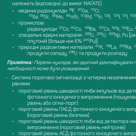
належать (відповідно до вимог МАГАТЕ):
18
67
51
медичні радіонукліди:
F,
Ga,
Cr,
75
89
99
99
103
111
123
125
131
153
Se,
Sr,
Mo,
mTc,
Pd,
In,
I,
I,
I,
промислові
57
60
133
137
192
152
радіонукліди:
Co,
Co,
Ba,
Cs,
Ir,
Eu,
233
235
237
спеціальні ядерні матеріали:
U,
U,
Np, Pu [р
240
плутоній (більше ніж 6%
Pu)]
40
138
226
природні радіоактивні матеріали:
K,
La,
Ra,
238
продукти озпаду,
U та продукти розпаду
Перелік нуклідів, які здатний ідентифікувати 
Примітка:
необхідності може бути розширений
Система порогової сигналізації з чотирма незалежни
рівнями:
пороговий рівень швидкості лічби імпульсів від де
фотонного іонізуючого випромінення (пошуков
рівень або сігма-поріг)
пороговий рівень ПАЕД фотонного іонізуючого вип
(пороговий рівень безпеки)
пороговий рівень швидкості лічби від детектора н
випромінення (пороговий рівень нейтронів)
пороговий рівень АЕД фотонного іонізуючого випр