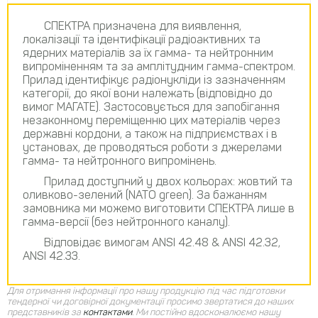
СПЕКТРА призначена для виявлення,
локалізації та ідентифікації радіоактивних та
ядерних матеріалів за їх гамма- та нейтронним
випроміненням та за амплітудним гамма-спектром.
Прилад ідентифікує радіонукліди із зазначенням
категорії, до якої вони належать (відповідно до
вимог МАГАТЕ). Застосовується для запобігання
незаконному переміщенню цих матеріалів через
державні кордони, а також на підприємствах і в
установах, де проводяться роботи з джерелами
гамма- та нейтронного випромінень.
Прилад доступний у двох кольорах: жовтий та
оливково-зелений (NATO green). За бажанням
замовника ми можемо виготовити СПЕКТРА лише в
гамма-версії (без нейтронного каналу).
Відповідає вимогам ANSI 42.48 & ANSI 42.32,
ANSI 42.33.
Для отримання інформації про нашу продукцію під час підготовки
тендерної чи договірної документації просимо звертатися до наших
представників за
контактами
.
Ми постійно вдосконалюємо нашу