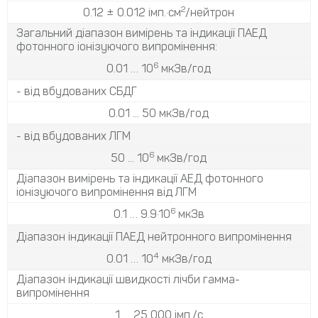
2
0.12 ± 0.012 імп.·см
/нейтрон
Загальний діапазон вимірень та індикації ПАЕД
фотонного іонізуючого випромінення:
6
0.01 … 10
мкЗв/год
- від вбудованих СБДГ
0.01 ... 50 мкЗв/год
- від вбудованих ЛГМ
6
50 ... 10
мкЗв/год
Діапазон вимірень та індикації АЕД фотонного
іонізуючого випромінення від ЛГМ
6
0.1 … 9.9·10
мкЗв
Діапазон індикації ПАЕД нейтронного випромінення
4
0.01 … 10
мкЗв/год
Діапазон індикації швидкості лічби гамма-
випромінення
1 … 25 000 імп./с