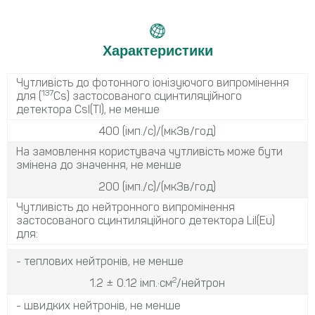
Характеристики
Чутливість до фотонного іонізуючого випромінення
137
для (
Cs) застосованого сцинтиляційного
детектора CsI(TI), не менше
400 (імп./с)/(мкЗв/год)
На замовлення користувача чутливість може бути
змінена до значення, не менше
200 (імп./с)/(мкЗв/год)
Чутливість до нейтронного випромінення
застосованого сцинтиляційного детектора LiI(Eu)
для:
- теплових нейтронів, не менше
2
1.2 ± 0.12 імп.·см
/нейтрон
- швидких нейтронів, не менше