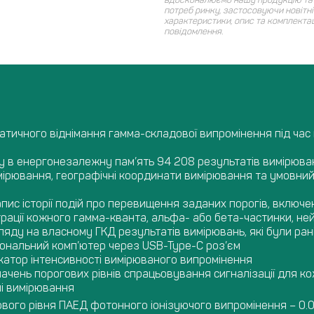
потреб ринку, застосовуючи новітні 
характеристики, опис та комплекта
повідомлення.
атичного віднімання гамма-складової випромінення під час
 в енергонезалежну пам’ять 94 208 результатів вимірюванн
мірювання, географічні координати вимірювання та умовний
ис історії подій про перевищення заданих порогів, включ
рації кожного гамма-кванта, альфа- або бета-частинки, не
яду на власному ГКД результатів вимірювань, які були ран
сональний комп’ютер через USB-Type-C роз’єм
катор інтенсивності вимірюваного випромінення
ачень порогових рівнів спрацьовування сигналізації для к
ні вимірювання
вого рівня ПАЕД фотонного іонізуючого випромінення – 0.0