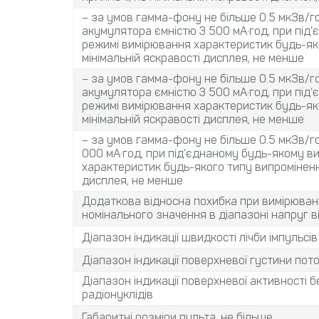
– за умов гамма-фону не більше 0.5 мкЗв/го
акумулятора ємністю 3 500 мА·год, при під
режимі вимірювання характеристик будь-як
мінімальній яскравості дисплея, не менше
– за умов гамма-фону не більше 0.5 мкЗв/го
акумулятора ємністю 3 500 мА·год, при під
режимі вимірювання характеристик будь-яко
мінімальній яскравості дисплея, не менше
– за умов гамма-фону не більше 0.5 мкЗв/го
000 мА·год, при під’єднаному будь-якому 
характеристик будь-якого типу випромінення
дисплея, не менше
Додаткова відносна похибка при вимірюван
номінального значення в діапазоні напруг від
Діапазон індикації швидкості лічби імпульсів
Діапазон індикації поверхневої густини по
Діапазон індикації поверхневої активності
радіонуклідів
Габаритні розміри пульта, не більше