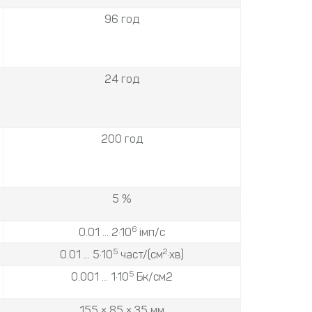
96 год
24 год
200 год
5 %
6
0.01 ... 2·10
імп/с
5
2
0.01 ... 5·10
част/(см
·хв)
5
0.001 ... 1·10
Бк/см2
155 × 85 × 35 мм