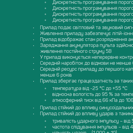
Дискретність програмування порого
Дискретність програмування порогов
Дискретність програмування порогов
Дискретність програмування порогов
Прилад подає світловий та звуковий сиг
Живлення приладу забезпечує літій-іонни
Прилад відображає стан розрядження а
Заряджання акумулятора пульта здійснює
живлення постійного струму 5В
У приладі виконується неперервне контр
Середній наробіток до відмови не менше 
Середній ресурс приладу до першого кап
менше 6 років
Прилад зберігає працездатність за таких
температура від -25 °С до +55 °С
відносна вологість до 95 % за темп
атмосферний тиск від 66 кПа до 106
Прилад стійкий до впливу синусоїдальних
Прилад стійкий до впливу ударів з таким
тривалість ударного імпульсу – від 
частота слідування імпульсів – від 
кількість ударів – (1 000 ± 10)