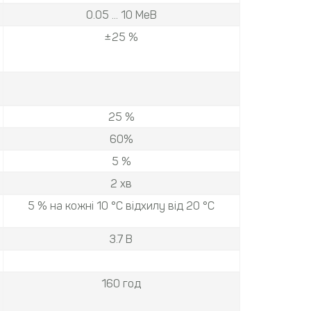
0.05 ... 10 МеВ
±25 %
25 %
60%
5 %
2 хв
5 % на кожні 10 °С відхилу від 20 °С
3.7 В
160 год