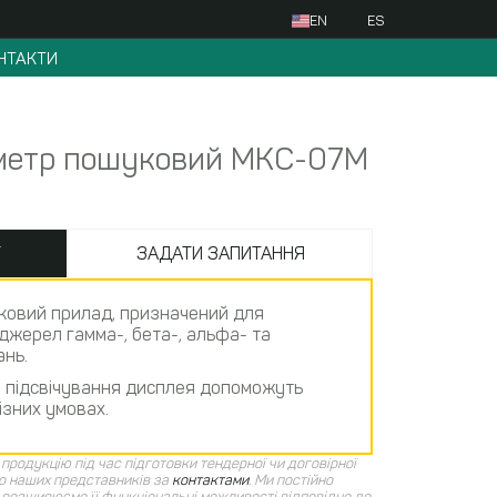
EN
ES
НТАКТИ
метр пошуковий МКС-07М
Т
ЗАДАТИ ЗАПИТАННЯ
ковий прилад, призначений для
 джерел гамма-, бета-, альфа- та
нь.
і підсвічування дисплея допоможуть
ізних умовах.
продукцію під час підготовки тендерної чи договірної
о наших представників за
контактами
.
Ми постійно
розширюємо її функціональні можливості відповідно до