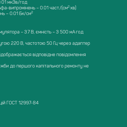
.01 мкЗв/год
2
фа-випромінень – 0.01 част./(см
·хв)
2
ь – 0.01 Бк/см
лятора – 3.7 В, ємність – 3 500 мА·год
угою 220 В, частотою 50 Гц через адаптер
відображається відповідне повідомлення
ужби до першого капітального ремонту не
цій ГОСТ 12997-84