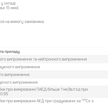
у складі:
ва 15 мкм)
ся на вимогу замовника
ьта приладу
чого випромінення та нейтронного випромінення
зуючого випромінення
ого випромінення
уючого випромінення
бки при вимірюванні ПАЕД більше 1 мкЗв/год при
 0.95
137
ибки при вимірюванні АЕД при градуюванні за
Cs з