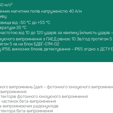
2
50 м/с
мінних магнітних полів напруженістю 40 А/м
иву:
вища від -50 °С до +55 °С
ператури 35 °С
частотою від 10 до 120 ударів за хвилину (кількість ударів –
зуючого випромінення з ПАЕД рівною 10 Зв/год протягом 5 
тягом 5 хв на блок БДБГ-07М-02
 ІР56, виносних блоків детектування – ІР65 згідно з ДСТУ
ого випромінень (далі – фотонного іонізуючого випромінен
 випромінення
детекторів фотонного іонізуючого випромінення
у частинок бета-випромінення
а-випромінюючих радіонуклідів
детектора бета-випромінення