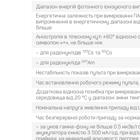
Діапазон енергій фотонного іонізуючого ви
Енергетична залежність при вимірюванні ПА
випромінення в енергетичному діапазоні від 
більше
Анізотропія в тілесному куті ±60° відносно
символом «+», не більше ніж:
137
60
– для радіонуклідів
Cs та
Co
241
– для радіонукліда
Am
Нестабільність показів пульта при вимірюва
Час встановлення робочого режиму пульта,
Додаткова відносна похибка при вимірюван
середовища від 20 °С у діапазоні зміни тем
Номінальна напруга живлення приладу від L
Час безперервної роботи приладу за нормал
– за умов гамма-фону не більше 0.5 мкЗв/го
акумулятора ємністю 3 500 мА·год, при від
приймачі, на мінімальній яскравості дисплея