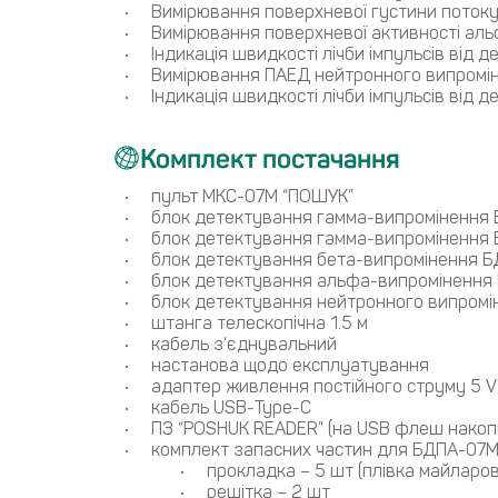
Вимірювання поверхневої густини поток
Вимірювання поверхневої активності аль
Індикація швидкості лічби імпульсів від
Вимірювання ПАЕД нейтронного випромі
Індикація швидкості лічби імпульсів від
Комплект постачання
пульт МКС-07М “ПОШУК”
блок детектування гамма-випромiнення
блок детектування гамма-випромiнення
блок детектування бета-випромінення 
блок детектування альфа-випромінення
блок детектування нейтронного випром
штанга телескопічна 1.5 м
кабель з’єднувальний
настанова щодо експлуатування
адаптер живлення постійного струму 5 V
кабель USB-Туре-C
ПЗ “POSHUK READER” (на USB флеш накоп
комплект запасних частин для БДПА-07М 
прокладка – 5 шт (плівка майларов
решітка – 2 шт