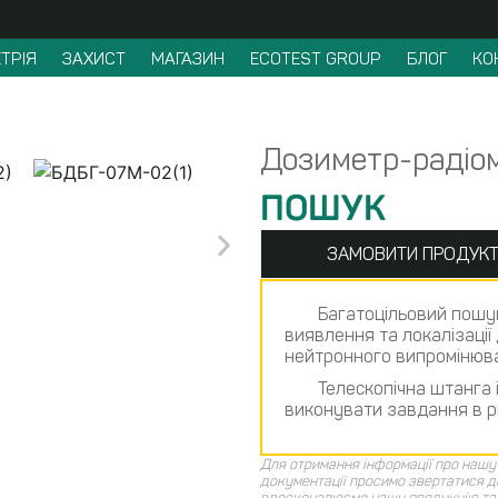
ТРІЯ
ЗАХИСТ
МАГАЗИН
ECOTEST GROUP
БЛОГ
КО
Дозиметр-радіо
ПОШУК
ЗАМОВИТИ ПРОДУК
Багатоцільовий пошу
виявлення та локалізації
нейтронного випромінюва
Телескопічна штанга 
виконувати завдання в р
Для отримання інформації про нашу 
документації просимо звертатися д
вдосконалюємо нашу продукцію та 