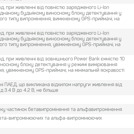
д, при живленні від повністю зарядженого Li-Ion
’єднаному будьякому виносному блоку детектування у
ого типу випромінення, вимкненому GPS-приймачі, на
д, при живленні від повністю зарядженого Li-Ion
’єднаному будьякому виносному блоку детектування у
го типу випромінення, увімкненому GPS-приймачі, на
д, при живленні від зовнішнього Power Bank ємністю 10
виносному блоку детектування у режимі вимірювання
, увімкненому GPS-приймачі, на мінімальній яскравості
ні ПАЕД, що викликана відхилом напруги живлення від
 3.4 В до 4.2 В, не більше
току частинок бетавипромінення та альфавипромінення
 бета-випромінюючих та альфа-випромінюючих