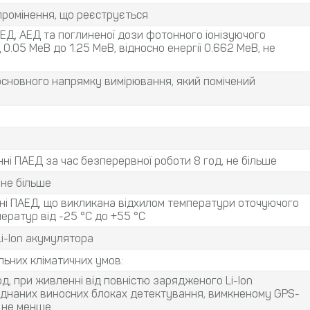
промінення, що реєструється
ЕД, АЕД та поглиненої дози фотонного іонізуючого
0.05 МеВ до 1.25 МеВ, відносно енергії 0.662 МеВ, не
 основного напрямку вимірювання, який помічений
нні ПАЕД за час безперервної роботи 8 год, не більше
 не більше
ні ПАЕД, що викликана відхилом температури оточуючого
ператур від -25 °С до +55 °С
i-Ion акумулятора
ьних кліматичних умов:
д, при живленні від повністю зарядженого Li-Ion
’єднаних виносних блоках детектування, вимкненому GPS-
, не менше