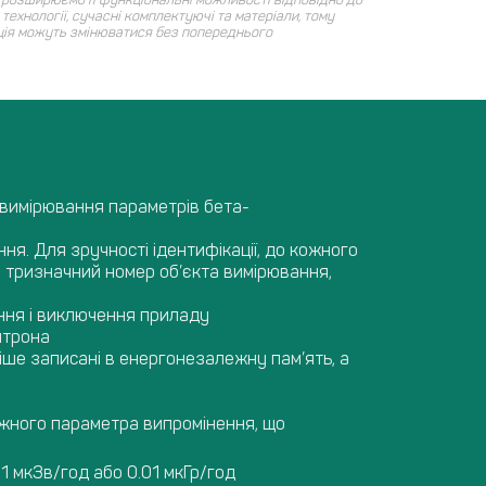
технології, сучасні комплектуючі та матеріали, тому
ція можуть змінюватися без попереднього
 вимірювання параметрів бета-
я. Для зручності ідентифікації, до кожного
 тризначний номер об’єкта вимірювання,
ення і виключення приладу
йтрона
іше записані в енергонезалежну пам’ять, а
ожного параметра випромінення, що
1 мкЗв/год або 0.01 мкГр/год