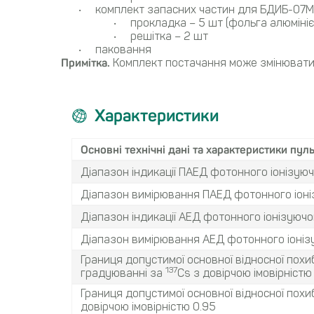
комплект запасних частин для БДИБ-07М 
прокладка – 5 шт (фольга алюмініє
решітка – 2 шт
паковання
Примітка.
Комплект постачання може змінювати
Характеристики
Основні технічні дані та характеристики пул
Діапазон індикації ПАЕД фотонного іонізую
Діапазон вимірювання ПАЕД фотонного іоні
Діапазон індикації АЕД фотонного іонізуюч
Діапазон вимірювання АЕД фотонного іоніз
Границя допустимої основної відносної похи
137
градуюванні за
Cs з довiрчою імовірністю
Границя допустимої основної відносної пох
довiрчою імовірністю 0.95