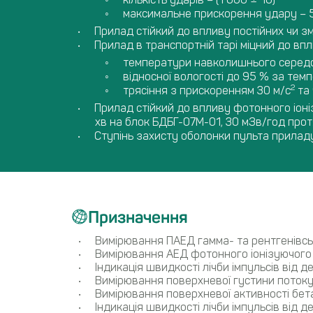
максимальне прискорення удару – 
Прилад стійкий до впливу постійних чи з
Прилад в транспортній тарі міцний до впл
температури навколишнього середо
відносної вологості до 95 % за тем
2
трясіння з прискоренням 30 м/с
та 
Прилад стійкий до впливу фотонного іоні
хв на блок БДБГ-07М-01, 30 мЗв/год про
Ступінь захисту оболонки пульта приладу
Призначення
Вимірювання ПАЕД гамма- та рентгенівськ
Вимірювання АЕД фотонного іонізуючого
Індикація швидкості лічби імпульсів від 
Вимірювання поверхневої густини поток
Вимірювання поверхневої активності бет
Індикація швидкості лічби імпульсів від 