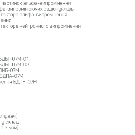
у частинок альфа-випромінення
фа-випромінюючих радіонуклідів
 детектора альфа-випромінення
нення
 детектора нейтронного випромінення
 БДБГ-07М-01
 БДБГ-07М-02
БДИБ-07М
 БДПА-07М
інення БДПН-07М
ичувачі)
у складі:
а 2 мкм)