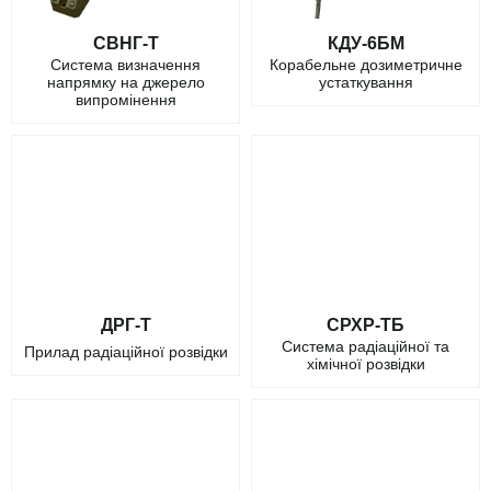
СВНГ-Т
КДУ-6БМ
Система визначення
Корабельне дозиметричне
напрямку на джерело
устаткування
випромінення
ДРГ-Т
СРХР-ТБ
Система радіаційної та
Прилад радіаційної розвідки
хімічної розвідки