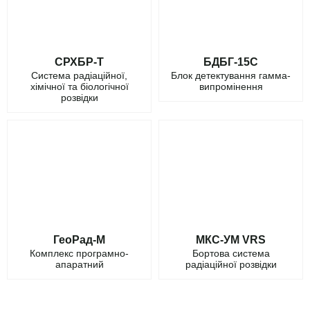
СРХБР-Т
БДБГ-15С
Система радіаційної,
Блок детектування гамма-
хімічної та біологічної
випромінення
розвідки
ГеоРад-М
МКС-УМ VRS
Комплекс програмно-
Бортова система
апаратний
радіаційної розвідки