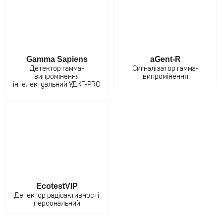
Gamma Sapiens
aGent-R
Детектор гамма-
Сигналізатор гамма-
випромінення
випромінення
інтелектуальний УДКГ-PRO
EcotestVIP
Детектор радіоактивності
персональний