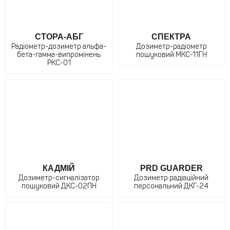
СТОРА-АБГ
СПЕКТРА
Радіометр-дозиметр альфа-
Дозиметр-радіометр
бета-гамма-випромінень
пошуковий МКС-11ГН
РКС-01
КАДМІЙ
PRD GUARDER
Дозиметр-сигналізатор
Дозиметр радіаційний
пошуковий ДКС-02ПН
персональний ДКГ-24