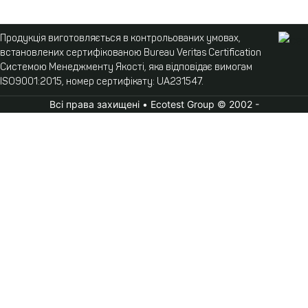
Продукція виготовляється в контрольованих умовах,
встановлених сертифікованою Bureau Veritas Certification
Системою Менеджменту Якості, яка відповідає вимогам
ISO9001:2015, номер сертифікату: UA231547.
Всі права захищені • Ecotest Group © 2002 -