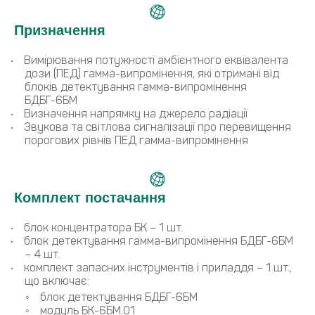
Призначення
Вимірювання потужності амбієнтного еквівалента
дози (ПЕД) гамма-випромінення, які отримані від
блоків детектування гамма-випромінення
БДБГ-6БМ
Визначення напрямку на джерело радіації
Звукова та світлова сигналізації про перевищення
порогових рівнів ПЕД гамма-випромінення
Комплект постачання
блок концентратора БК – 1 шт.
блок детектування гамма-випромінення БДБГ-6БМ
– 4 шт.
комплект запасних інструментів і приладдя – 1 шт.,
що включає:
блок детектування БДБГ-6БМ
модуль БК-6БМ.01