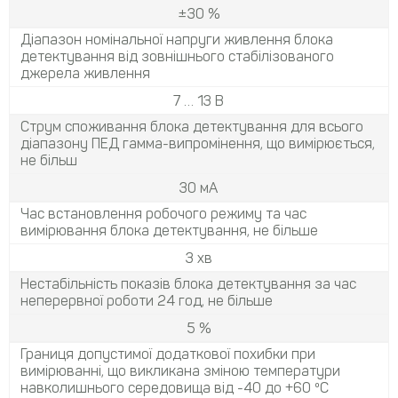
±30 %
Діапазон номінальної напруги живлення блока
детектування від зовнішнього стабілізованого
джерела живлення
7 … 13 В
Струм споживання блока детектування для всього
діапазону ПЕД гамма-випромінення, що вимірюється,
не більш
30 мА
Час встановлення робочого режиму та час
вимірювання блока детектування, не більше
3 хв
Нестабільність показів блока детектування за час
неперервної роботи 24 год, не більше
5 %
Границя допустимої додаткової похибки при
вимірюванні, що викликана зміною температури
навколишнього середовища від -40 до +60 ºC