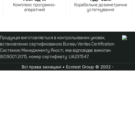
Комплекс програмно-
Корабельне дозиметричне
апаратний
устаткування
Продукція виготовляється в контрольованих умовах,
встановлених сертифікованою Bureau Veritas Certification
Системою Менеджменту Якості, яка відповідає вимогам
ISO9001:2015, номер сертифікату: UA231547.
Всі права захищені • Ecotest Group © 2002 -