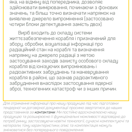
яка, на відміну від попередника, дозволяє
здійснювати вимірювання, починаючи з фонових
значень, та більш точно визначати напрямок на
виявлене джерело випромінення (застосовано
чотири блоки детектування замість двох).
Виріб входить до складу системи
життєзабезпечення корабля і призначений для
збору, обробки, візуалізації інформації про
радіаційний стан на кораблі та визначення
напрямку на джерело радіації з метою
застосування заходів захисту особового складу
корабля від іонізуючих випромінювань і
радіоактивних забруднень та маневрування
корабля в районі, що зазнав радіоактивного
забруднення внаслідок застосування ядерної
зброї, техногенних катастроф чи з інших причин.
Для отримання інформації про нашу продукцію під час підготовки
тендерної чи договірної документації просимо звертатися до наших
представників за
контактами
.
Ми постійно вдосконалюємо нашу
продукцію та розширюємо її функціональні можливості відповідно до
потреб ринку, застосовуючи новітні технології, сучасні комплектуючі та
матеріали, тому характеристики, опис та комплектація можуть
змінюватися без попереднього повідомлення.