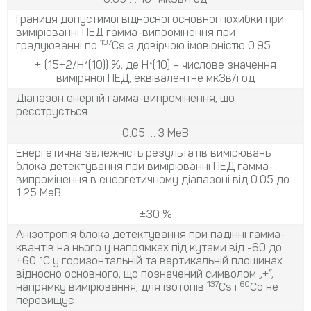
Границя допустимої відносної основної похибки при
вимірюванні ПЕД гамма-випромінення при
137
градуюванні по
Cs з довірчою імовірністю 0.95
± (15+2/H*(10)) %, де H*(10) – числове значення
виміря­ної ПЕД, еквівалентне мкЗв/год
Діапазон енергій гамма-випромінення, що
реєструється
0.05 … 3 МеВ
Енергетична залежність результатів вимірювань
блока детектування при вимірюванні ПЕД гамма-
випромінення в енергетичному діапазоні від 0.05 до
1.25 МеВ
±30 %
Анізотропія блока детектування при падінні гамма-
квантів на нього у напрямках під кутами від -60 до
+60 ºC у горизонтальній та вертикальній площинах
відносно основного, що позначений символом „+”,
137
60
напрямку вимірювання, для ізотопів
Cs і
Со не
перевищує