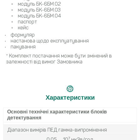
модуль БК-6БМ.02
модуль БК-6БМ.03
модуль БК-6БМ.04
паспорт
кейс
формуляр
настанова щодо експлуатування
пакування
* Комплект постачання може бути змінений в
залежності від вимог Замовника
Характеристики
Основні технічні характеристики блоків
детектування
Діапазон вимірів ПЕД гамма-випромінення
7
0.05 … 10
мкЗв/год