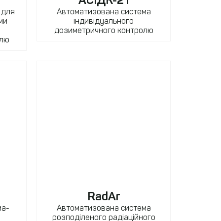
 для
Автоматизована система
ми
індивідуального
дозиметричного контролю
олю
RadAr
ма-
Автоматизована система
розподіленого радіаційного