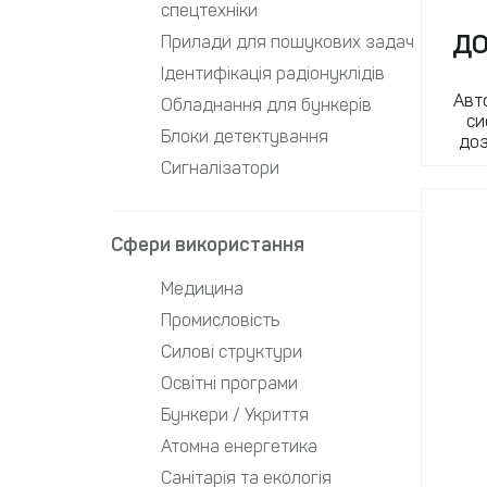
спецтехніки
Д
Прилади для пошукових задач
Ідентифікація радіонуклідів
Авт
Обладнання для бункерів
си
Блоки детектування
до
Сигналізатори
Сфери використання
Медицина
Промисловість
Cилові структури
Освітні програми
Бункери / Укриття
Атомна енергетика
Санітарія та екологія