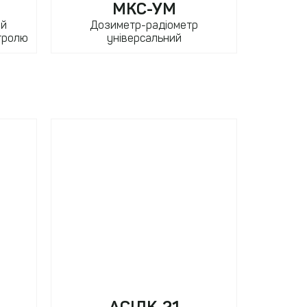
МКС-УМ
ий
Дозиметр-радіометр
нтролю
універсальний
т
АСІДК-21