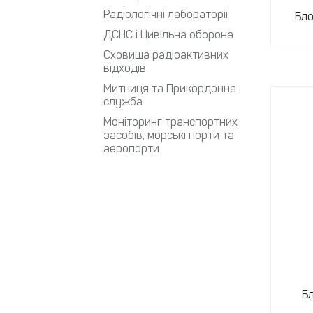
Радіологічні лабораторії
Бло
ДСНС і Цивільна оборона
Сховища радіоактивних
відходів
Митниця та Прикордонна
служба
Моніторинг транспортних
засобів, морські порти та
аеропорти
Бл