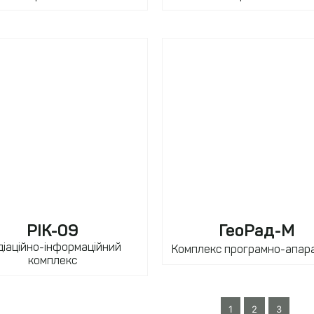
РІК-09
ГеоРад-М
діаційно-інформаційний
Комплекс програмно-апар
комплекс
1
2
3