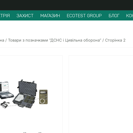
ТРІЯ
ЗАХИСТ
МАГАЗИН
ECOTEST GROUP
БЛОГ
КО
на
/
Товари з позначками “ДСНС і Цивільна оборона”
/ Сторінка 2