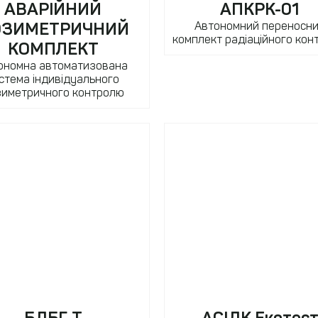
АВАРІЙНИЙ
АПКРК-01
ОЗИМЕТРИЧНИЙ
Автономний переносн
комплект радіаційного ко
КОМПЛЕКТ
ономна автоматизована
стема індивідуального
зиметричного контролю
БДБГ-Т
АСІДК Екотес