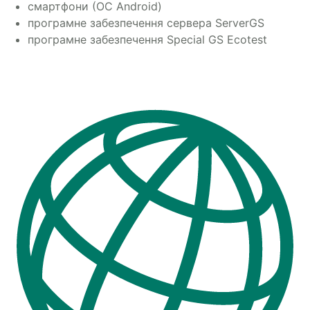
смартфони (ОС Android)
програмне забезпечення сервера ServerGS
програмне забезпечення Special GS Ecotest