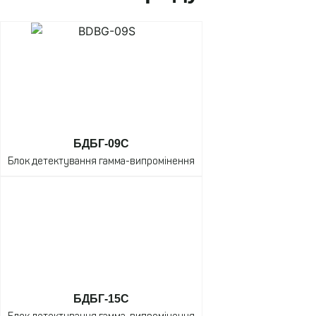
БДБГ-09С
Блок детектування гамма-випромінення
БДБГ-15С