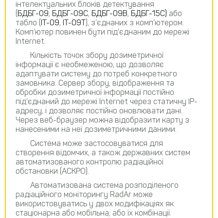
інтелектуальних блоків детектування
(
БДБГ-09
,
БДБГ-09С
,
БДБГ-09В
,
БДБГ-15С)
або
табло (
ІТ-09
,
ІТ-09Т
), з’єднаних з комп’ютером.
Комп’ютер повинен бути під’єднаним до мережі
Internet.
Кількість точок збору дозиметричної
інформації є необмеженою, що дозволяє
адаптувати систему до потреб конкретного
замовника. Сервер збору, відображення та
обробки дозиметричної інформації постійно
під’єднаний до мережі Internet через статичну ІР-
адресу, і дозволяє постійно оновлювати дані.
Через веб-браузер можна відобразити карту з
нанесеними на неї дозиметричними даними.
Система може застосовуватися для
створення відомчих, а також державних систем
автоматизованого контролю радіаційної
обстановки (АСКРО).
Автоматизована система розподіленого
радіаційного моніторингу RadAr може
використовуватись у двох модифікаціях як
стаціонарна або мобільна; або їх комбінації.