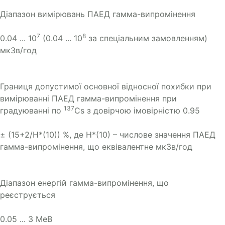
Діапазон вимірювань ПАЕД гамма-випромінення
7
8
0.04 ... 10
(0.04 ... 10
за спеціальним замовленням)
мкЗв/год
Границя допустимої основної відносної похибки при
вимірюванні ПАЕД гамма-випромінення при
137
градуюванні по
Cs з довірчою імовірністю 0.95
± (15+2/H*(10)) %, де H*(10) – числове значення ПАЕД
гамма-випромінення, що еквівалентне мкЗв/год
Діапазон енергій гамма-випромінення, що
реєструється
0.05 ... 3 МеВ