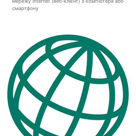
мережу Internet (веб-клієнт) з комп’ютера або
смартфону