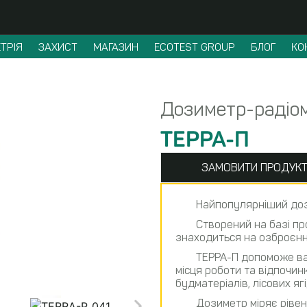
ТРІЯ
ЗАХИСТ
МАГАЗИН
ECOTEST GROUP
БЛОГ
КО
Дозиметр-радіо
ТЕРРА-П
ЗАМОВИТИ ПРОДУК
Найпопулярніший дозим
Створений на базі п
знаходиться на озброєнні 
ТЕРРА-П допоможе вам
місця роботи та відпочинк
будматеріалів, лісових ягі
Дозиметр міряє рівен