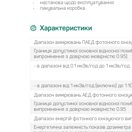
настанова щодо експлуатування
пакувальна коробка
Характеристики
Діапазон вимірювань ПАЕД фотонного іоніз
Границя допустимої основної відносної пох
випромінення з довірчою імовірністю 0.95):
- в діапазоні від 0.1 мкЗв/год до 1 мкЗв/год
- в діапазоні від 1 мкЗв/год (включно) до 1∙1
Діапазон вимірювань АЕД фотонного іонізу
Границя допустимої основної відносної пох
випромінення з довірчою імовірністю 0.95
Діапазон енергій фотонного іонізуючого ви
Енергетична залежність показів дозиметра