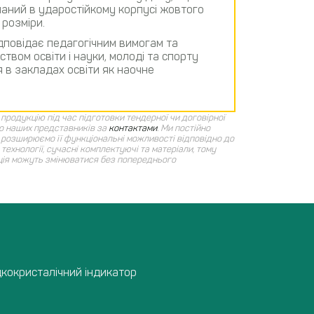
аний в ударостійкому корпусі жовтого
 розміри.
дповідає педагогічним вимогам та
твом освіти і науки, молоді та спорту
 в закладах освіти як наочне
продукцію під час підготовки тендерної чи договірної
о наших представників за
контактами
.
Ми постійно
розширюємо її функціональні можливості відповідно до
технології, сучасні комплектуючі та матеріали, тому
ція можуть змінюватися без попереднього
дкокристалічний індикатор