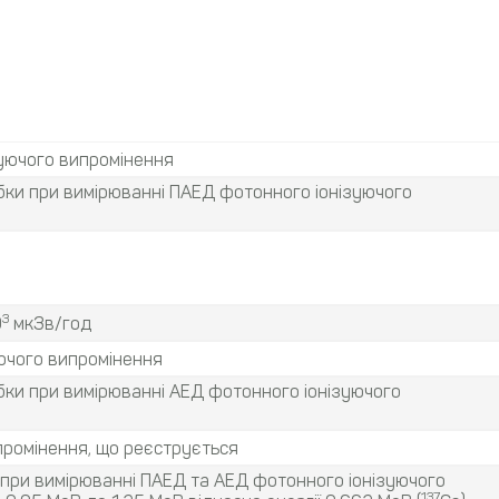
уючого випромінення
ибки при вимірюванні ПАЕД фотонного іонізуючого
3
0
мкЗв/год
ючого випромінення
ибки при вимірюванні АЕД фотонного іонізуючого
промінення, що реєструється
 при вимірюванні ПАЕД та АЕД фотонного іонізуючого
137