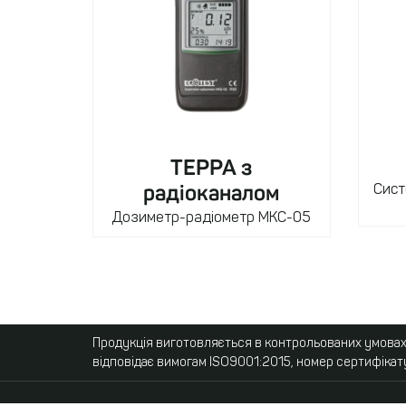
ТЕРРА з
радіоканалом
Сист
Дозиметр-радіометр МКС-05
Продукція виготовляється в контрольованих умовах,
відповідає вимогам ISO9001:2015, номер сертифікат