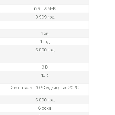
0.5 ... 3 МеВ
9 999 год
1 хв
1 год
6 000 год
3 В
10 с
5% на кожні 10 ºС відхилу від 20 ºС
6 000 год
6 років