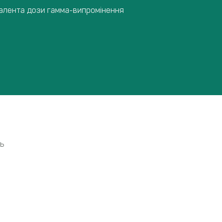
івалента дози гамма-випромінення
ь