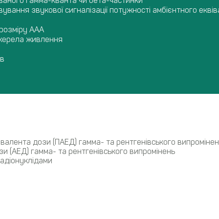
ваного гамма-кванта чи бета-частинки
ування звукової сигналізації потужності амбієнтного екв
розміру ААА
джерела живлення
ів
валента дози (ПАЕД) гамма- та рентгенівського випромінен
и (АЕД) гамма- та рентгенівського випромінень
радіонуклідами