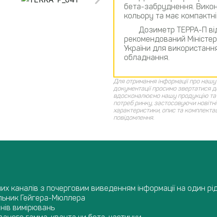
бета-забруднення. Викон
кольору та має компактні
Дозиметр ТЕРРА-П ві
рекомендований Міністерс
України для використання
обладнання.
Для отримання інформації про нашу 
документації просимо звертатися д
вдосконалюємо нашу продукцію та 
потреб ринку, застосовуючи новітні 
характеристики, опис та комплекта
повідомлення.
их каналів з почерговим виведенням інформації на один рі
ильник Гейгера-Мюллера
онів вимірювань