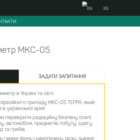
EN
ES
НТАКТИ
метр МКС-05
Т
ЗАДАТИ ЗАПИТАННЯ
етр в Україні та світі.
рофесійного приладу МКС-05 ТЕРРА, який
в української армії.
 перевірити радіаційну безпеку оселі,
у, автомобіля, предметів побуту, одягу,
д та грибів.
ь гамма-фону і накопичену дозу, оцінює