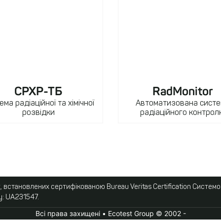
СРХР-ТБ
RadMonitor
ема радіаційної та хімічної
Автоматизована сист
розвідки
радіаційного контро
 встановлених сертифікованою Bureau Veritas Certification Систем
у: UA231547.
Всі права захищені • Ecotest Group © 2002 -