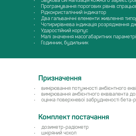
Звукова сигналізація кожного зареєстро
Програмування порогових рівнів спрацьов
Рідкокристалічний індикатор
Два гальванічні елементи живлення типо
Чотирирівнева індикація розрядження 
Ударостійкий корпус
Малі значення масогабаритних параметр
Годинник, будильник
Призначення
вимірювання потужності амбієнтного екві
вимірювання амбієнтного еквівалента доз
оцінка поверхневої забрудненості бета-
Комплект постачання
дозиметр-радіометр
шкіряний чохол