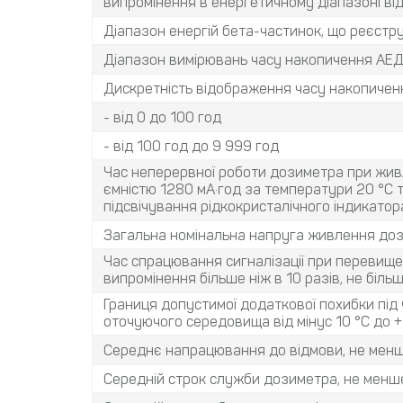
випромінення в енергетичному діапазоні від 
Діапазон енергій бета-частинок, що реєстр
Діапазон вимірювань часу накопичення АЕ
Дискретність відображення часу накопиченн
- від 0 до 100 год
- від 100 год до 9 999 год
Час неперервної роботи дозиметра при живл
ємністю 1280 мА·год за температури 20 °С 
підсвічування рідкокристалічного індикатора
Загальна номінальна напруга живлення доз
Час спрацювання сигналізації при перевище
випромінення більше ніж в 10 разів, не біль
Границя допустимої додаткової похибки під
оточуючого середовища від мінус 10 °С до +
Середнє напрацювання до відмови, не мен
Середній строк служби дозиметра, не менш