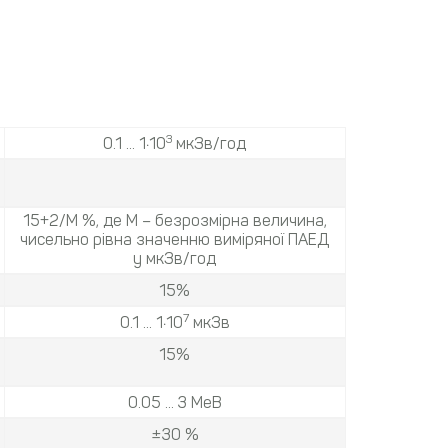
3
0.1 ... 1∙10
мкЗв/год
15+2/М %, де М – безрозмірна величина,
чисельно рівна значенню виміряної ПАЕД
у мкЗв/год
15%
7
0.1 ... 1∙10
мкЗв
15%
0.05 ... 3 МеВ
±30 %