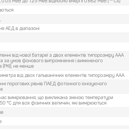
0.05 МеВ до 1.25 МеВ відносно енергії 0.662 МеВ (
Cs)
уються
Д
я АЕД в діапазоні
енні від нової батареї з двох елементів типорозміру ААА
та за умов фонового випромінення і вимкненого
 (РКІ), не менше
иметра від двох гальванічних елементів типорозміру ААА
нні порогових рівнів ПАЕД фотонного іонізуючого
ше
 час вимірювання, що викликана зміною температури
50 °С для всіх фізичних величин, які вимірюються
ше
е