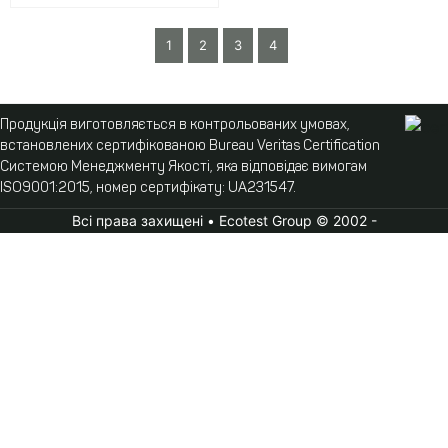
1
2
3
4
Продукція виготовляється в контрольованих умовах,
встановлених сертифікованою Bureau Veritas Certification
Системою Менеджменту Якості, яка відповідає вимогам
ISO9001:2015, номер сертифікату: UA231547.
Всі права захищені • Ecotest Group © 2002 -