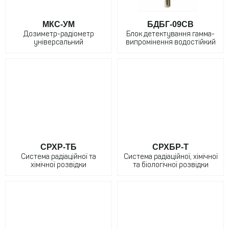
МКС-УМ
БДБГ-09CВ
Дозиметр-радіометр
Блок детектування гамма-
універсальний
випромінення водостійкий
СРХР-ТБ
СРХБР-Т
Система радіаційної та
Система радіаційної, хімічної
хімічної розвідки
та біологічної розвідки