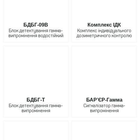
БДБГ-09В
Комплекс ІДК
Блок детектування гамма-
Комплекс індивідуального
випромінення водостійкий
дозиметричного контролю
БДБГ-Т
БАР’ЄР-Гамма
Блок детектування гамма-
Сигналізатор гамма-
випромінення
випромінення