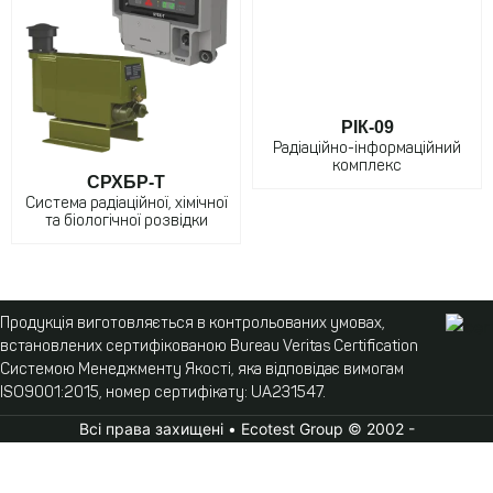
РІК-09
Радіаційно-інформаційний
комплекс
СРХБР-Т
Система радіаційної, хімічної
та біологічної розвідки
Продукція виготовляється в контрольованих умовах,
встановлених сертифікованою Bureau Veritas Certification
Системою Менеджменту Якості, яка відповідає вимогам
ISO9001:2015, номер сертифікату: UA231547.
Всі права захищені • Ecotest Group © 2002 -