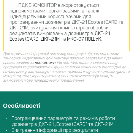
ПДК ЕКОМОНІТОР використовується
підприємствами і організаціями, а також
індивідуальними користувачами для
програмування дозиметрів ДКГ-21 EcotestCARD та
ДКГ-21М, зчитування і комп’ютерної обробки
результатів вимірювань з дозиметрів
ДКГ-21
EcotestCARD
,
ДКГ-21М
та
МКС-07 ПОШУК
.
Для отримання інформації про нашу продукцію під час підготовки
тендерної чи договірної документації просимо звертатися до наших
представників за
контактами
.
Ми постійно вдосконалюємо нашу
продукцію та розширюємо її функціональні можливості відповідно до
потреб ринку, застосовуючи новітні технології, сучасні комплектуючі та
матеріали, тому характеристики, опис та комплектація можуть
змінюватися без попереднього повідомлення.
Особливості
Програмування параметрів та режимів роботи
дозиметрів ДКГ-21 „EcotestCARD” та ДКГ-21М
Зчитування інформації про результати