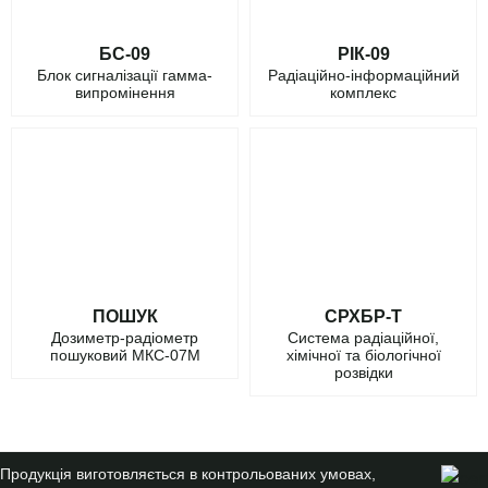
БС-09
РІК-09
Блок сигналізації гамма-
Радіаційно-інформаційний
випромінення
комплекс
ПОШУК
СРХБР-Т
Дозиметр-радіометр
Система радіаційної,
пошуковий МКС-07М
хімічної та біологічної
розвідки
Продукція виготовляється в контрольованих умовах,