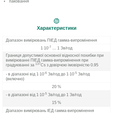
паковання
Характеристики
Діапазон вимірювань ПІЕД гамма-випромінення
-7
1∙10
… 1 Зв/год
Границя допустимої основної відносної похибки при
вимірюванні ПІЕД гамма-випромінення при
137
градуюванні за
Cs з довірчою імовірністю 0.95
-6
-5
- в діапазоні від 1∙10
Зв/год до 1∙10
Зв/год
(включно)
20 %
-5
- в діапазоні від 1∙10
Зв/год до 1 Зв/год
15 %
Діапазон вимірювань ІЕД гамма-випромінення