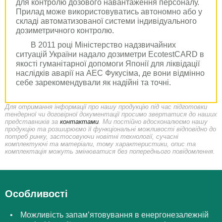
для контролю дозового навантаження персоналу.
Прилад може використовуватись автономно або у
складі автоматизованої системи індивідуального
дозиметричного контролю.
В 2011 році Міністерство надзвичайних
ситуацій України надало дозиметри EcotestCARD в
якості гуманітарної допомоги Японії для ліквідації
наслідків аварії на АЕС Фукусіма, де вони відмінно
себе зарекомендували як надійні та точні.
Для отримання інформації про нашу продукцію під час підготовки
тендерної чи договірної документації просимо звертатися до наших
представників за
контактами
.
Ми постійно вдосконалюємо нашу
продукцію та розширюємо її функціональні можливості відповідно до
потреб ринку, застосовуючи новітні технології, сучасні
комплектуючі та матеріали, тому характеристики, опис та
комплектація можуть змінюватися без попереднього повідомлення.
Особливості
Можливість запам’ятовування в енергонезалежній