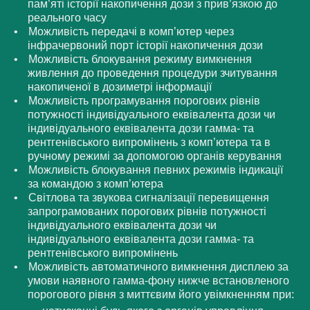
пам’яті історії накопичення дози з прив’язкою до
реального часу
Можливість передачі в комп’ютер через
інфрачервоний порт історії накопичення дози
Можливість блокування режиму вимкнення
живлення до проведення процедури зчитування
накопиченої в дозиметрі інформації
Можливість програмування порогових рівнів
потужності індивідуального еквівалента дози чи
індивідуального еквівалента дози гамма- та
рентгенівського випромінень з комп’ютера та в
ручному режимі за допомогою органів керування
Можливість блокування певних режимів індикації
за командою з комп’ютера
Світлова та звукова сигналізації перевищення
запрограмованих порогових рівнів потужності
індивідуального еквівалента дози чи
індивідуального еквівалента дози гамма- та
рентгенівського випромінень
Можливість автоматичного вимкнення дисплею за
умови наявного гамма-фону нижче встановленого
порогового рівня з миттєвим його увімкненням при: