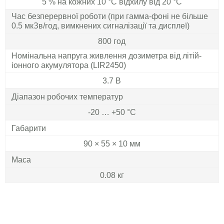
5 % на кожних 10 °С відхилу від 20 °С
Час безперервної роботи (при гамма-фоні не більше
0.5 мкЗв/год, вимкнених сигналізації та дисплеї)
800 год
Номінальна напруга живлення дозиметра від літій-
іонного акумулятора (LIR2450)
3.7 В
Діапазон робочих температур
-20 … +50 °C
Габарити
90 × 55 × 10 мм
Маса
0.08 кг