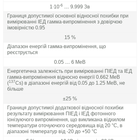
-6
1∙10
… 9.999 Зв
Границя допустимої основної відносної похибки при
вимірюванні ІЕД гамма-випромінення з довірчою
імовірністю 0.95
15 %
Діапазон енергій гамма-випромінення, що
реєструється
0.05 … 6 МеВ
Енергетична залежність при вимірюванні ПІЕД та ІЕД
гамма-випромінення відносно енергії 0.662 МеВ
137
(
Cs) в діапазоні енергій від 0.05 до 1.25 МеВ, не
більше
±25 %
Границя допустимої додаткової відносної похибки
результату вимірювання ПІЕД і ІЕД фотонного
іонізуючого випромінення, що викликана відхилом
температури оточуючого середовища від 20 °С, в
діапазоні температур від -20 до +50 °С