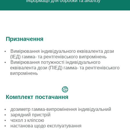
інформації для обробки та аналізу
Призначення
Вимірювання індивідуального еквівалента дози
(ІЕД) гамма- та рентгенівського випромінень
Вимірювання потужності індивідуального
еквівалента дози (ПІЕД) гамма- та рентгенівського
випромінень
Комплект постачання
дозиметр гамма-випромінення індивідуальний
зарядний пристрій
чохол з кліпсою
настанова щодо експлуатування