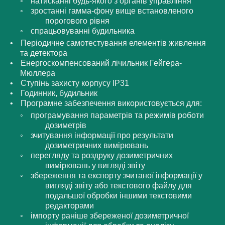
натисканні будь-якого з органів управління
зростанні гамма-фону вище встановленого
порогового рівня
спрацьовуванні будильника
Періодичне самотестування елементів живлення
та детектора
Енергоскомпенсований лічильник Гейгера-
Мюллера
Ступінь захисту корпусу IP31
Годинник, будильник
Програмне забезпечення використовується для:
програмування параметрів та режимів роботи
дозиметрів
зчитування інформації про результати
дозиметричних вимірювань
перегляду та роздруку дозиметричних
вимірювань у вигляді звіту
збереження та експорту зчитаної інформації у
вигляді звіту або текстового файлу для
подальшої обробки іншими текстовими
редакторами
імпорту раніше збереженої дозиметричної