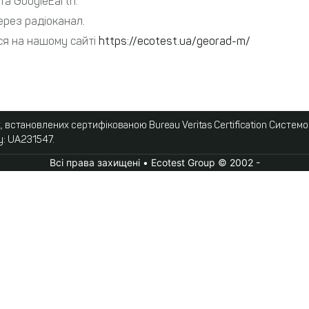
а GoogleEarth.
рез радіоканал.
ся на нашому сайті
https://ecotest.ua/georad-m/
 встановлених сертифікованою Bureau Veritas Certification Систем
у: UA231547.
Всі права захищені • Ecotest Group © 2002 -