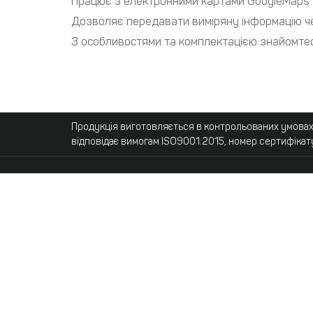
Працює з електронними картами GoogleMaps т
Дозволяє передавати виміряну інформацію че
З особливостями та комплектацією знайомте
Продукція виготовляється в контрольованих умовах,
відповідає вимогам ISO9001:2015, номер сертифікат