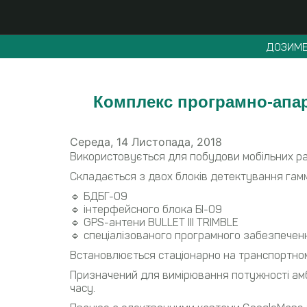
ДОЗИМЕ
Комплекс програмно-апа
Середа, 14 Листопада, 2018
Використовується для побудови мобільних рад
Складається з двох блоків детектування гам
🔹 БДБГ-09
🔹 інтерфейсного блока БІ-09
🔹 GPS-антени BULLET III TRIMBLE
🔹 спеціалізованого програмного забезпечен
Встановлюється стаціонарно на транспортном
Призначений для вимірювання потужностi амб
часу.