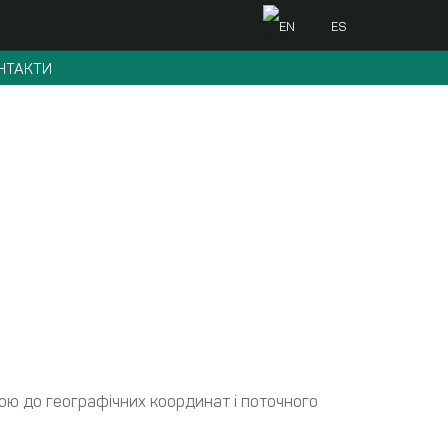
EN
ES
НТАКТИ
ою до географічних координат і поточного