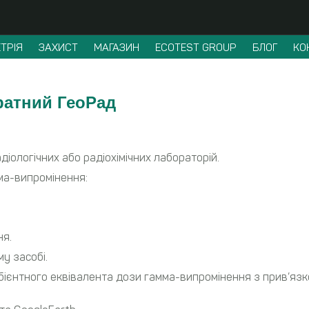
ТРІЯ
ЗАХИСТ
МАГАЗИН
ECOTEST GROUP
БЛОГ
КО
ратний ГеоРад
іологічних або радіохімічних лабораторій.
ма-випромінення:
ня.
у засобі.
ієнтного еквiвалента дози гамма-випромінення з прив’язк