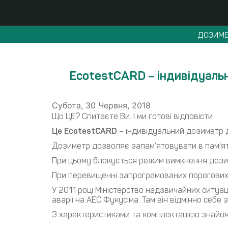
ДОЗИМЕ
EcotestCARD – індивідуаль
Субота, 30 Червня, 2018
Що ЦЕ? Спитаєте Ви. І ми готові відповісти
Це EcotestCARD
– індивідуальний дозиметр 
Дозиметр дозволяє запам’ятовувати в пам’яті
При цьому блокується режим вимкнення дози
При перевищенні запрограмованих порогових рі
У 2011 році Міністерство надзвичайних ситуаці
аварії на АЕС Фукусіма. Там він відмінно себе
З характеристиками та комплектацією знайом