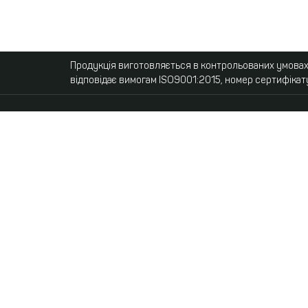
Продукція виготовляється в контрольованих умовах,
відповідає вимогам ISO9001:2015, номер сертифікат