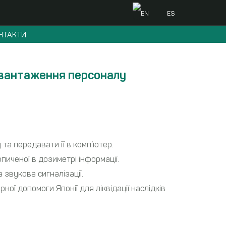
EN
ES
НТАКТИ
авантаження персоналу
та передавати її в комп’ютер.
ченої в дозиметрі інформації.
 звукова сигналізації.
ої допомоги Японії для ліквідації наслідків