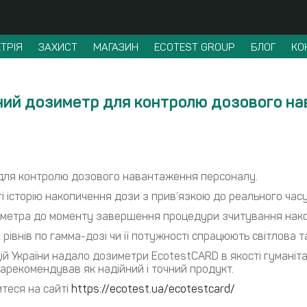
ТРІЯ
ЗАХИСТ
МАГАЗИН
ECOTEST GROUP
БЛОГ
КО
ний дозиметр для контролю дозового н
для контролю дозового навантаження персоналу.
 історію накопичення дози з прив’язкою до реального часу 
метра до моменту завершення процедури зчитування накопи
внів по гамма-дозі чи її потужності спрацюють світлова та
й України надало дозиметри EcotestCARD в якості гуманітарн
 зарекомендував як надійний і точний продукт.
теся на сайті
https://ecotest.ua/ecotestcard/