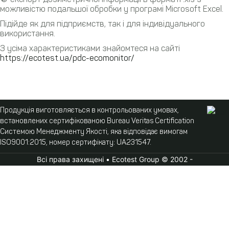
можливістю подальшої обробки у програмі Microsoft Excel.
Підійде як для підприємств, так і для індивідуального
використання.
З усіма характеристиками знайомтеся на сайті
https://ecotest.ua/pdc-ecomonitor/
Продукція виготовляється в контрольованих умовах,
встановлених сертифікованою Bureau Veritas Certification
Системою Менеджменту Якості, яка відповідає вимогам
ISO9001:2015, номер сертифікату: UA231547.
Всі права захищені • Ecotest Group © 2002 -