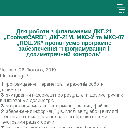
menu
Для роботи з флагманами ДКГ-21
„EcotestCARD”, ДКГ-21М, МКС-У та МКС-07
„ПОШУК” пропонуємо програмне
забезпечення “Програмування і
дозиметричний контроль”
Четвер, 28 Лютого, 2019
Що виконує?
🔘програмування параметрів та режимів роботи
дозиметра
🔘 зчитування інформації про результати дозиметричних
вимірювань з дозиметрів
🔘 зберігання зчитаної інформації у вигляді файлів
🔘 збереження інформації у вигляді звіту або у вигляді
текстового файлу для подальшої обробки іншими
текстовими редакторами.
🔘 експорт дозиметричної інформації в форматі .xls з