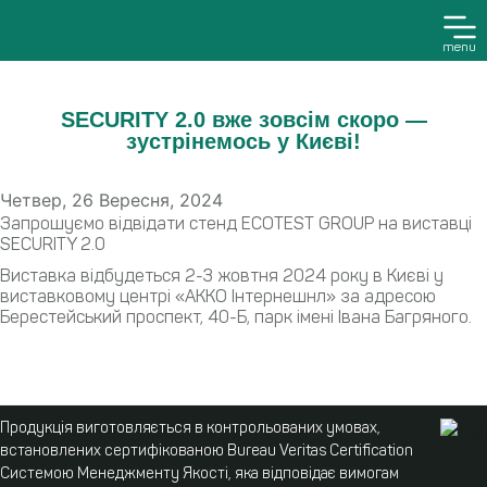
menu
SECURITY 2.0 вже зовсім скоро —
зустрінемось у Києві!
Четвер, 26 Вересня, 2024
Запрошуємо відвідати стенд ECOTEST GROUP на виставці
SECURITY 2.0
Виставка відбудеться 2-3 жовтня 2024 року в Києві у
виставковому центрі «АККО Інтернешнл» за адресою
Берестейський проспект, 40-Б, парк імені Івана Багряного.
Продукція виготовляється в контрольованих умовах,
встановлених сертифікованою Bureau Veritas Certification
Системою Менеджменту Якості, яка відповідає вимогам