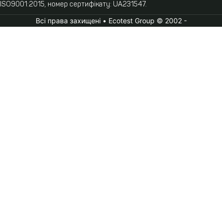
ISO9001:2015, номер сертифікату: UA231547.
Всі права захищені • Ecotest Group © 2002 -