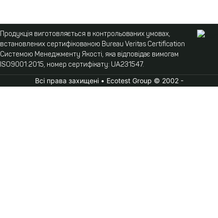
Продукція виготовляється в контрольованих умовах,
встановлених сертифікованою Bureau Veritas Certification
Системою Менеджменту Якості, яка відповідає вимогам
ISO9001:2015, номер сертифікату: UA231547.
Всі права захищені • Ecotest Group © 2002 -