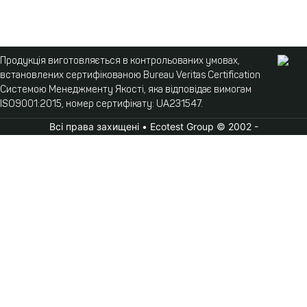
Продукція виготовляється в контрольованих умовах,
встановлених сертифікованою Bureau Veritas Certification
Системою Менеджменту Якості, яка відповідає вимогам
ISO9001:2015, номер сертифікату: UA231547.
Всі права захищені • Ecotest Group © 2002 -