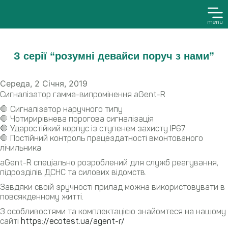
menu
З серії “розумні девайси поруч з нами”
Середа, 2 Січня, 2019
Сигналізатор гамма-випромінення aGent-R
🛑 Сигналізатор наручного типу
🛑 Чотирирівнева порогова сигналізація
🛑 Ударостійкий корпус із ступенем захисту IP67
🛑 Постійний контроль працездатності вмонтованого
лічильника
aGent-R спеціально розроблений для служб реагування,
підрозділів ДСНС та силових відомств.
Завдяки своїй зручності прилад можна використовувати в
повсякденному житті.
З особливостями та комплектацією знайомтеся на нашому
сайті
https://ecotest.ua/agent-r/