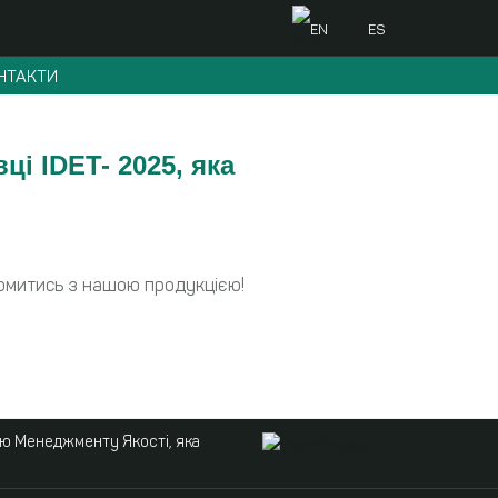
EN
ES
НТАКТИ
і IDET- 2025, яка
йомитись з нашою продукцією!
ою Менеджменту Якості, яка