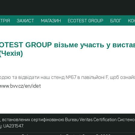
ТРІЯ
ЗАХИСТ
МАГАЗИН
ECOTEST GROUP
БЛОГ
КО
COTEST GROUP візьме участь у виставц
(Чехія)
дою та відвідати наш стенд №67 в павільйоні F, щоб озна
www.bvv.cz/en/idet
 встановлених сертифікованою Bureau Veritas Certification Систем
у: UA231547.