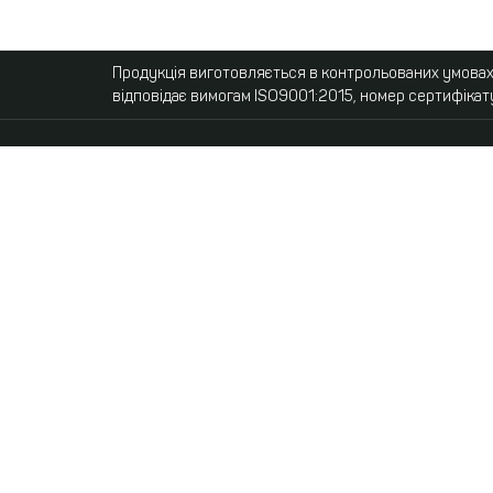
Продукція виготовляється в контрольованих умовах,
відповідає вимогам ISO9001:2015, номер сертифікат