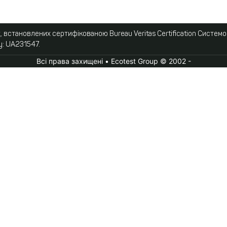
 встановлених сертифікованою Bureau Veritas Certification Систем
у: UA231547.
Всі права захищені • Ecotest Group © 2002 -