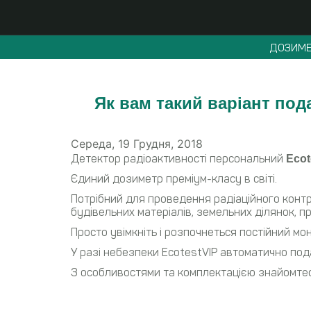
ДОЗИМЕ
Як вам такий варіант под
Середа, 19 Грудня, 2018
Детектор радіоактивності персональний
Ecot
Єдиний дозиметр преміум-класу в світі.
Потрібний для проведення радіаційного контрол
будівельних матеріалів, земельних ділянок, пр
Просто увімкніть і розпочнеться постійний моні
У разі небезпеки EcotestVIP автоматично под
З особливостями та комплектацією знайомте