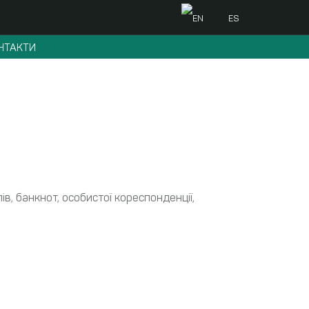
EN
ES
НТАКТИ
в, банкнот, особистої кореспонденції,