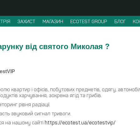
ТРІЯ
ЗАХИСТ
МАГАЗИН
ECOTEST GROUP
БЛОГ
КО
арунку від святого Миколая ?
estVIP
ю квартир і офісів, побутових предметів, одягу, автомобілі
одуктів харчування, зокрема ягід та грибів.
торинг рівня радіації.
асть звуковий сигнал тривоги.
ся на нашому сайті
https://ecotest.ua/ecotestvip/