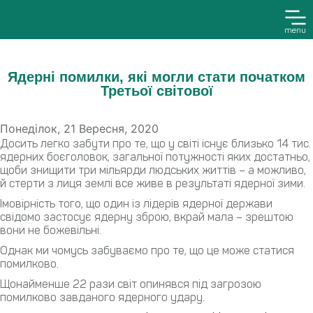
menu
Ядерні помилки, які могли стати початком
Третьої світової
Понеділок, 21 Вересня, 2020
Досить легко забути про те, що у світі існує близько 14 тис.
ядерних боєголовок, загальної потужності яких достатньо,
щоби знищити три мільярди людських життів – а можливо,
й стерти з лиця землі все живе в результаті ядерної зими.
Імовірність того, що один із лідерів ядерної держави
свідомо застосує ядерну зброю, вкрай мала – зрештою
вони не божевільні.
Однак ми чомусь забуваємо про те, що це може статися
помилково.
Щонайменше 22 рази світ опинявся під загрозою
помилково завданого ядерного удару.