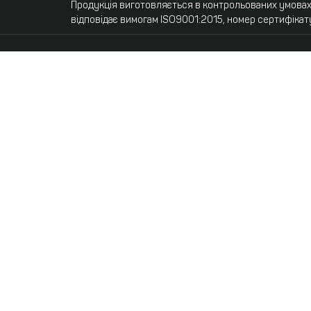
Продукція виготовляється в контрольованих умовах,
відповідає вимогам ISO9001:2015, номер сертифікат