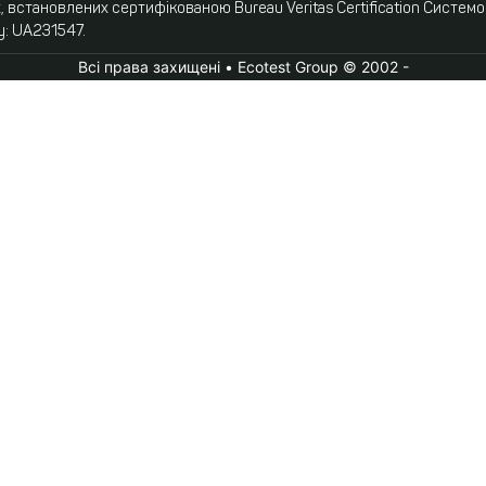
 встановлених сертифікованою Bureau Veritas Certification Систем
у: UA231547.
Всі права захищені • Ecotest Group © 2002 -