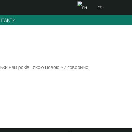
EN
ES
НТАКТИ
льки нам років і якою мовою ми говоримо.