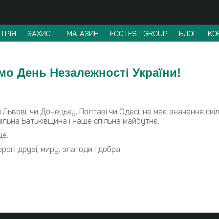
ТРІЯ
ЗАХИСТ
МАГАЗИН
ECOTEST GROUP
БЛОГ
КО
ємо День Незалежності України!
 Львові, чи Донецьку, Полтаві чи Одесі, не має значення скі
льна Батьківщина і наше спільне майбутнє.
ще.
гі друзі, миру, злагоди і добра.