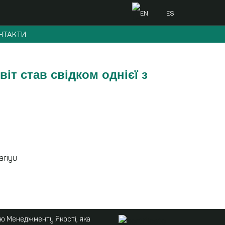
EN
ES
НТАКТИ
іт став свідком однієї з
ariyu
ою Менеджменту Якості, яка