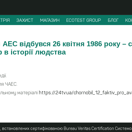
ТРІЯ
ЗАХИСТ
МАГАЗИН
ECOTEST GROUP
БЛОГ
КО
ЕС відбувся 26 квітня 1986 року – св
 в історії людства
дії.
ля ЧАЕС.
альному матеріалі
https://24tv.ua/chornobil_12_faktiv_pro_av
 встановлених сертифікованою Bureau Veritas Certification Систем