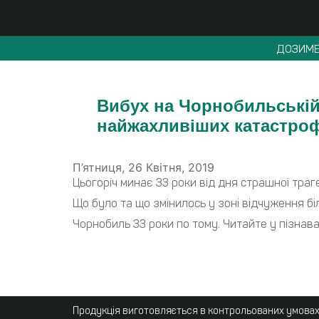
ДОЗИМЕ
Вибух на Чорнобильській А
найжахливіших катастроф
П’ятниця, 26 Квітня, 2019
Цьогоріч минає 33 роки від дня страшної траге
Що було та що змінилось у зоні відчуження бі
Чорнобиль 33 роки по тому. Читайте у пізнав
Продукція виготовляється в контрольованих умовах,