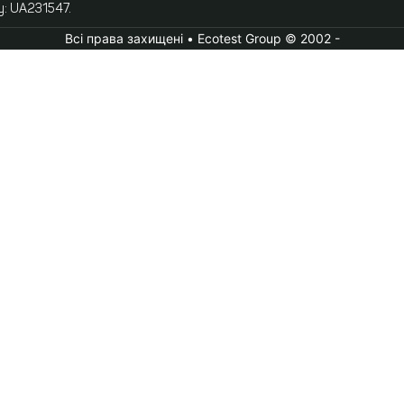
у: UA231547.
Всі права захищені • Ecotest Group © 2002 -