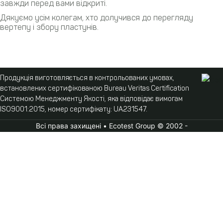
завжди перед вами відкриті.
Дякуємо усім колегам, хто долучився до перегляду
вертепу і збору пластунів.
Продукція виготовляється в контрольованих умовах,
встановлених сертифікованою Bureau Veritas Certification
Системою Менеджменту Якості, яка відповідає вимогам
ISO9001:2015, номер сертифікату: UA231547.
Всі права захищені • Ecotest Group © 2002 -