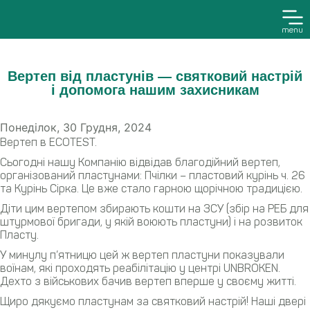
menu
Вертеп від пластунів — святковий настрій
і допомога нашим захисникам
Понеділок, 30 Грудня, 2024
Вертеп в ECOTEST.
Сьогодні нашу Компанію відвідав благодійний вертеп,
організований пластунами: Пчілки – пластовий курінь ч. 26
та Курінь Сірка. Це вже стало гарною щорічною традицією.
Діти цим вертепом збирають кошти на ЗСУ (збір на РЕБ для
штурмової бригади, у якій воюють пластуни) і на розвиток
Пласту.
У минулу п’ятницю цей ж вертеп пластуни показували
воїнам, які проходять реабілітацію у центрі UNBROKEN.
Дехто з військових бачив вертеп вперше у своєму житті.
Щиро дякуємо пластунам за святковий настрій! Наші двері