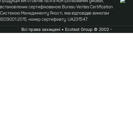
Продукція виготовляється в контрольованих умовах,
встановлених сертифікованою Bureau Veritas Certification
Системою Менеджменту Якості, яка відповідає вимогам
ISO9001:2015, номер сертифікату: UA231547.
Всі права захищені • Ecotest Group © 2002 -