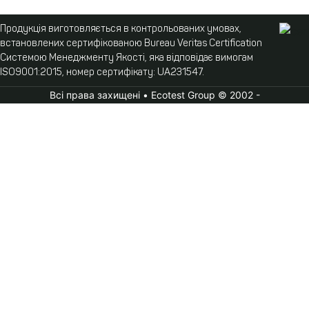
Продукція виготовляється в контрольованих умовах,
встановлених сертифікованою Bureau Veritas Certification
Системою Менеджменту Якості, яка відповідає вимогам
ISO9001:2015, номер сертифікату: UA231547.
Всі права захищені • Ecotest Group © 2002 -