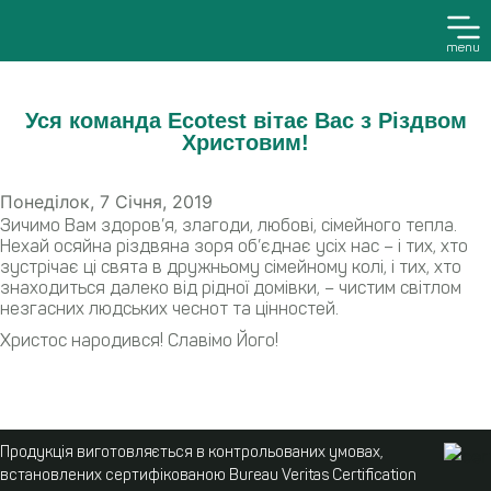
menu
Уся команда Ecotest вітає Вас з Різдвом
Христовим!
Понеділок, 7 Січня, 2019
Зичимо Вам здоров’я, злагоди, любові, сімейного тепла.
Нехай осяйна різдвяна зоря об’єднає усіх нас – і тих, хто
зустрічає ці свята в дружньому сімейному колі, і тих, хто
знаходиться далеко від рідної домівки, – чистим світлом
незгасних людських чеснот та цінностей.
Христос народився! Славімо Його!
Продукція виготовляється в контрольованих умовах,
встановлених сертифікованою Bureau Veritas Certification