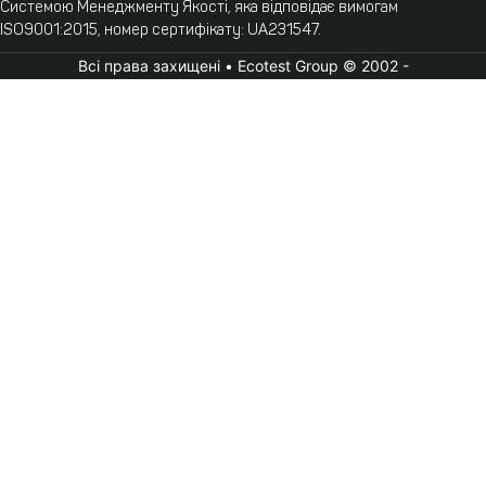
Системою Менеджменту Якості, яка відповідає вимогам
ISO9001:2015, номер сертифікату: UA231547.
Всі права захищені • Ecotest Group © 2002 -