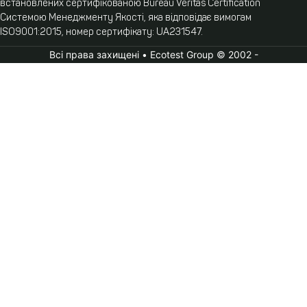
встановлених сертифікованою Bureau Veritas Certification
Системою Менеджменту Якості, яка відповідає вимогам
ISO9001:2015, номер сертифікату: UA231547.
Всі права захищені • Ecotest Group © 2002 -