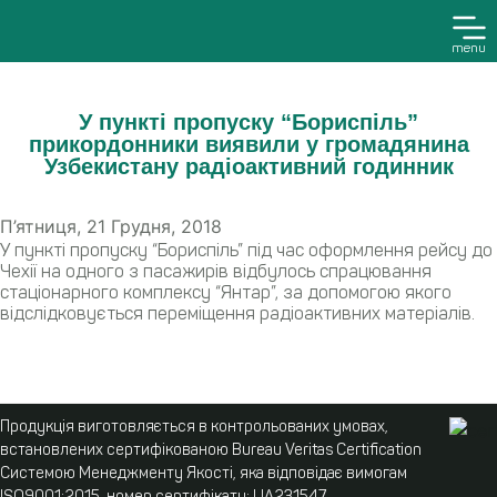
menu
У пункті пропуску “Бориспіль”
прикордонники виявили у громадянина
Узбекистану радіоактивний годинник
П’ятниця, 21 Грудня, 2018
У пункті пропуску “Бориспіль” під час оформлення рейсу до
Чехії на одного з пасажирів відбулось спрацювання
стаціонарного комплексу “Янтар”, за допомогою якого
відслідковується переміщення радіоактивних матеріалів.
Продукція виготовляється в контрольованих умовах,
встановлених сертифікованою Bureau Veritas Certification
Системою Менеджменту Якості, яка відповідає вимогам
ISO9001:2015, номер сертифікату: UA231547.