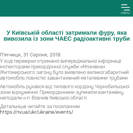
menu
У Київській області затримали фуру, яка
вивозила із зони ЧАЕС радіоактивні труби
П’ятниця, 31 Серпня, 2018
У ході перевірки отриманої випереджальної інформації
інспекторами прикордонної служби «Млачівка»
Житомирського загону було виявлено великогабаритний
автомобіль повністю завантажений металевими трубами.
Автомобіль рухався від тилового кордону Чорнобильської
зони відчуження. Прикордонники зупинили вантажівку
неподалік н.п. Вовчків Київської області.
Детальніше читайте за посиланням
https://nv.ua/ukr/ukraine/events/