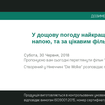
ДОЗИМЕ
У дощову погоду найкращ
напою, та за цікавим фі
Субота, 30 Червня, 2018
Пропонуємо вам сьогодні переглянути фільм “
Створений у Німеччині “Die Wolke” розповідає 
Продукція виготовляється в контрольованих умовах,
відповідає вимогам ISO9001:2015, номер сертифікат