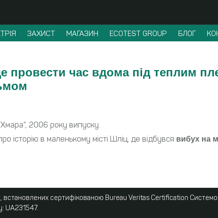
ТРІЯ
ЗАХИСТ
МАГАЗИН
ECOTEST GROUP
БЛОГ
КО
е провести час вдома під теплим пл
льмом
Хмара”, 2006 року випуску.
про історію в маленькому місті Шліц, де відбувся
вибух на 
 встановлених сертифікованою Bureau Veritas Certification Систем
у: UA231547.