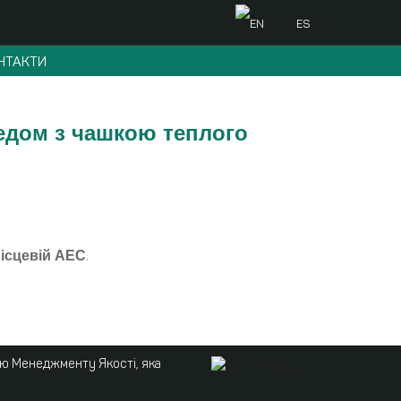
EN
ES
НТАКТИ
едом з чашкою теплого
.
місцевій АЕС
ою Менеджменту Якості, яка