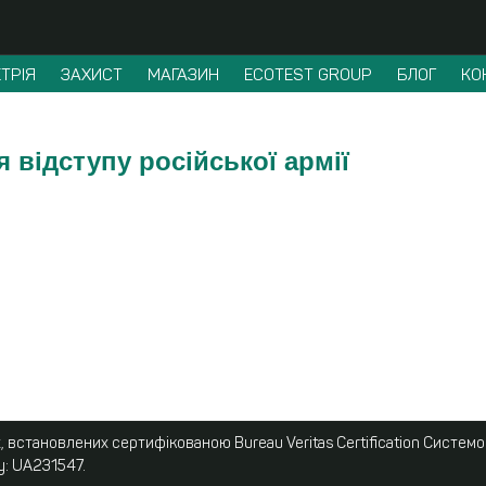
ТРІЯ
ЗАХИСТ
МАГАЗИН
ECOTEST GROUP
БЛОГ
КО
я відступу російської армії
 встановлених сертифікованою Bureau Veritas Certification Систем
у: UA231547.