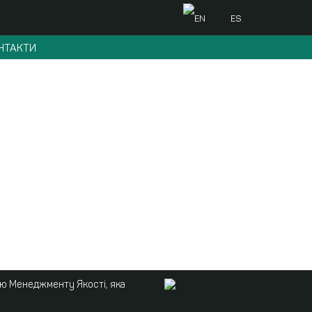
EN
ES
НТАКТИ
ою Менеджменту Якості, яка