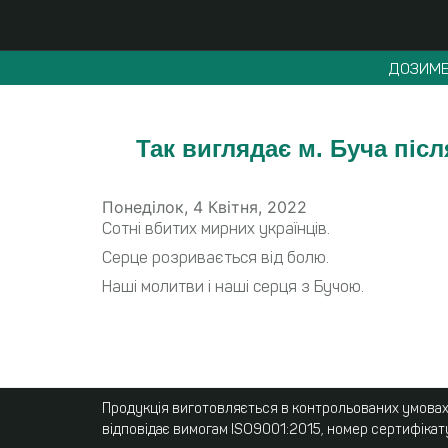
ДОЗИМЕ
Так виглядає м. Буча післ
Понеділок, 4 Квітня, 2022
Сотні вбитих мирних українців.
Серце розривається від болю.
Наші молитви і наші серця з Бучою.
Продукція виготовляється в контрольованих умовах,
відповідає вимогам ISO9001:2015, номер сертифікат