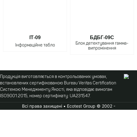
ІТ-09
БДБГ-09С
Блок детектування гамма-
Інформаційне табло
випромінення
Продукція виготовляється в контрольованих умовах,
встановлених сертифікованою Bureau Veritas Certification
Системою Менеджменту Якості, яка відповідає вимогам
ISO9001:2015, номер сертифікату: UA231547.
Всі права захищені • Ecotest Group © 2002 -