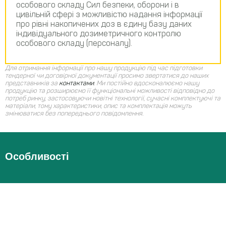
особового складу Сил безпеки, оборони і в
цивільній сфері з можливістю надання інформації
про рівні накопичених доз в єдину базу даних
індивідуального дозиметричного контролю
особового складу (персоналу).
Для отримання інформації про нашу продукцію під час підготовки
тендерної чи договірної документації просимо звертатися до наших
представників за
контактами
.
Ми постійно вдосконалюємо нашу
продукцію та розширюємо її функціональні можливості відповідно до
потреб ринку, застосовуючи новітні технології, сучасні комплектуючі та
матеріали, тому характеристики, опис та комплектація можуть
змінюватися без попереднього повідомлення.
Особливості