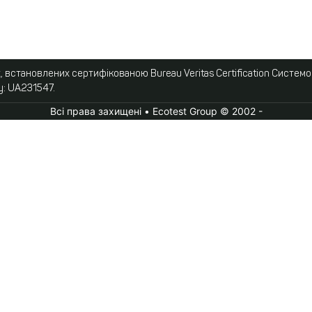
 встановлених сертифікованою Bureau Veritas Certification Систем
у: UA231547.
Всі права захищені • Ecotest Group © 2002 -