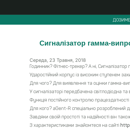
ДОЗИМЕ
Сигналізатор гамма-випр
Середа, 23 Травня, 2018
Годинник? Фітнес-трекер? А ні, Сигналізатор
Ударостійкий корпус із високим ступенем захи
Для чого? Для виявлення та оцінки гамма-вип
У сигналізаторі передбачена світлодіодна та 
Функція постійного контролю працездатності 
Для кого? aGent-R спеціально розроблений дл
Завдяки своїй простоті та надійності він так
З характеристиками знайомтеся на сайті
http