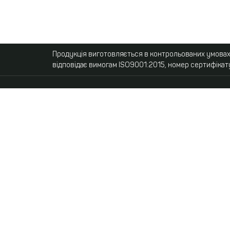
Продукція виготовляється в контрольованих умовах,
відповідає вимогам ISO9001:2015, номер сертифікат