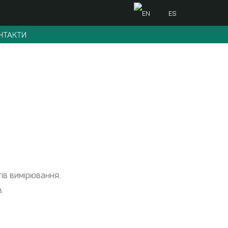
EN
ES
НТАКТИ
ів вимірювання.
.