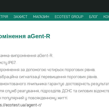
ТРІЯ
ЗАХИСТ
МАГАЗИН
ECOTEST GROUP
БЛОГ
КО
омінення aGent-R
 гамма-випромінення aGent-R.
сту ІР67.
ромінення за допомогою чотирьох порогових рівнів.
вібраційна сигналізації перевищення порогових рівнів.
вмонтованого лічильника гарантує достовірність результат
я служб реагування, підрозділів ДСНС та силових відомств
ож популярний у повсякденному житті.
s://ecotest.ua/agent-r/