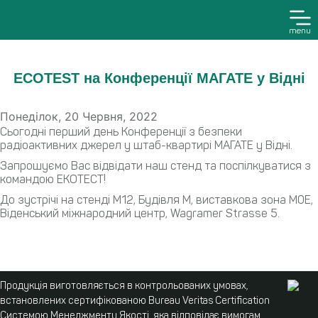
menu
ECOTEST на Конференції МАГАТЕ у Відні
Понеділок, 20 Червня, 2022
Сьогодні перший день Конференції з безпеки
радіоактивних джерел у штаб-квартирі МАГАТЕ у Відні.
Запрошуємо Вас відвідати наш стенд та поспілкуватися з
командою ЕКОТЕСТ!
До зустрічі на стенді M12, Будівля M, виставкова зона M0E,
Віденський міжнародний центр, Wagramer Strasse 5.
Продукція виготовляється в контрольованих умовах,
встановлених сертифікованою Bureau Veritas Certification
Системою Менеджменту Якості, яка відповідає вимогам