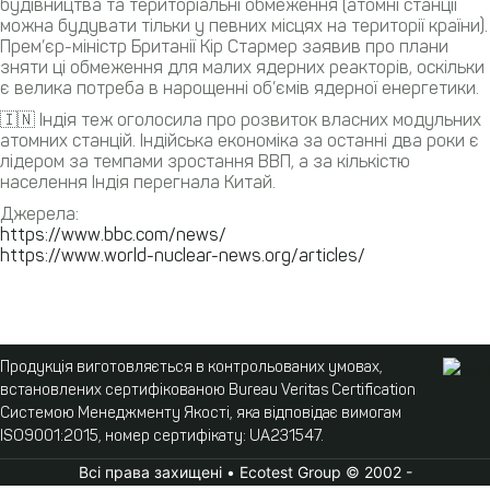
будівництва та територіальні обмеження (атомні станції
можна будувати тільки у певних місцях на території країни).
Прем’єр-міністр Британії Кір Стармер заявив про плани
зняти ці обмеження для малих ядерних реакторів, оскільки
є велика потреба в нарощенні об’ємів ядерної енергетики.
🇮🇳 Індія теж оголосила про розвиток власних модульних
атомних станцій. Індійська економіка за останні два роки є
лідером за темпами зростання ВВП, а за кількістю
населення Індія перегнала Китай.
Джерела:
https://www.bbc.com/news/
https://www.world-nuclear-news.org/articles/
Продукція виготовляється в контрольованих умовах,
встановлених сертифікованою Bureau Veritas Certification
Системою Менеджменту Якості, яка відповідає вимогам
ISO9001:2015, номер сертифікату: UA231547.
Всі права захищені • Ecotest Group © 2002 -