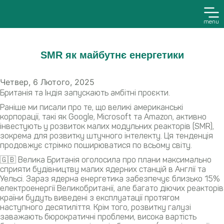
menu
SMR як майбутнє енергетики
Четвер, 6 Лютого, 2025
Британія та Індія запускають амбітні проєкти.
Раніше ми писали про те, що великі американські
корпорації, такі як Google, Microsoft та Amazon, активно
інвестують у розвиток малих модульних реакторів (SMR),
зокрема для розвитку штучного інтелекту. Ця тенденція
продовжує стрімко поширюватися по всьому світу.
🇬🇧 Велика Британія оголосила про плани максимально
сприяти будівництву малих ядерних станцій в Англії та
Уельсі. Зараз ядерна енергетика забезпечує близько 15%
електроенергії Великобританії, але багато діючих реакторів
країни будуть виведені з експлуатації протягом
наступного десятиліття. Крім того, розвитку галузі
заважають бюрократичні проблеми, висока вартість