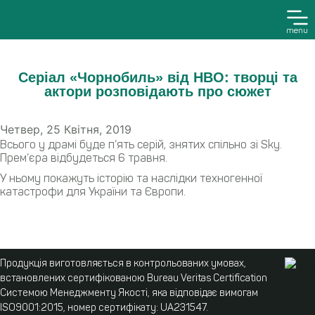
menu
Серіал «Чорнобиль» від HBO: творці та
актори розповідають про сюжет
Четвер, 25 Квітня, 2019
Всього у драмі буде п’ять серій, знятих спільно зі Sky.
Прем’єра відбудеться 6 травня.
У ньому покажуть історію та наслідки техногенної
катастрофи для України та Європи.
Продукція виготовляється в контрольованих умовах,
встановлених сертифікованою Bureau Veritas Certification
Системою Менеджменту Якості, яка відповідає вимогам
ISO9001:2015, номер сертифікату: UA231547.