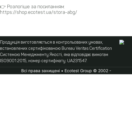
⠀
👉 Розлогіше за посиланням:
https://shop.ecotest.ua/stora-abg/
Продукція виготовляється в контрольованих умовах,
встановлених сертифікованою Bureau Veritas Certification
Системою Менеджменту Якості, яка відповідає вимогам
ISO9001:2015, номер сертифікату: UA231547.
Всі права захищені • Ecotest Group © 2002 -