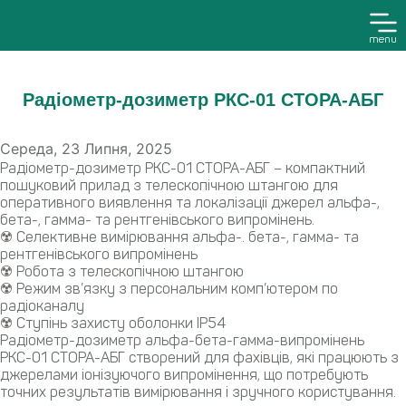
menu
Радіометр-дозиметр РКС-01 СТОРА-АБГ
Середа, 23 Липня, 2025
Радіометр-дозиметр РКС-01 СТОРА-АБГ – компактний
пошуковий прилад з телескопічною штангою для
оперативного виявлення та локалізації джерел альфа-,
бета-, гамма- та рентгенівського випромінень.
☢️ Селективне вимірювання альфа-. бета-, гамма- та
рентгенівського випромінень
☢️ Робота з телескопічною штангою
☢️ Режим зв’язку з персональним комп’ютером по
радіоканалу
☢️ Ступінь захисту оболонки ІР54
Радіометр-дозиметр альфа-бета-гамма-випромінень
РКС-01 СТОРА-АБГ створений для фахівців, які працюють з
джерелами іонізуючого випромінення, що потребують
точних результатів вимірювання і зручного користування.