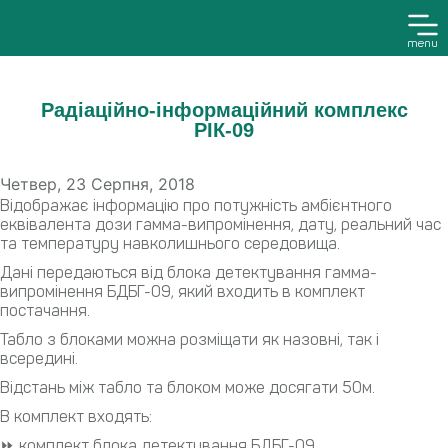
menu
Радіаційно-інформаційний комплекс
РІК-09
Четвер, 23 Серпня, 2018
Відображає інформацію про потужність амбієнтного
еквівалента дози гамма-випромінення, дату, реальний час
та температуру навколишнього середовища.
Дані передаються від блока детектування гамма-
випромінення БДБГ-09, який входить в комплект
постачання.
Табло з блоками можна розміщати як назовні, так і
всередині.
Відстань між табло та блоком може досягати 50м.
В комплект входять:
⏩ комплект блока детектування БДБГ-09