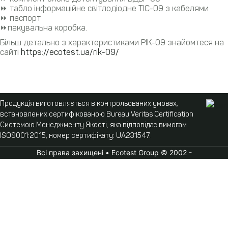
⏩ табло інформаційне світлодіодне ТІС-09 з кабелями
⏩ паспорт
⏩пакувальна коробка.
Більш детально з характеристиками РІК-09 знайомтеся на
сайті
https://ecotest.ua/rik-09/
Продукція виготовляється в контрольованих умовах,
встановлених сертифікованою Bureau Veritas Certification
Системою Менеджменту Якості, яка відповідає вимогам
ISO9001:2015, номер сертифікату: UA231547.
Всі права захищені • Ecotest Group © 2002 -