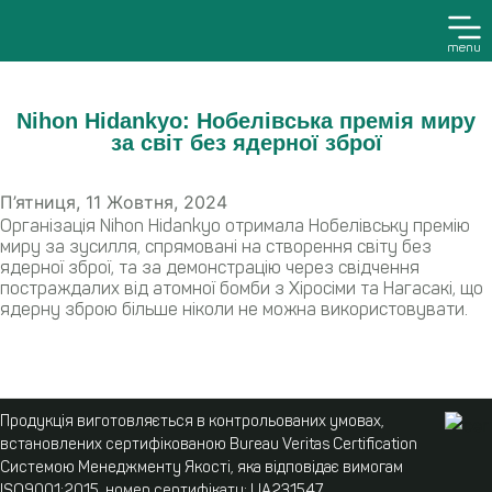
menu
Nihon Hidankyo: Нобелівська премія миру
за світ без ядерної зброї
П’ятниця, 11 Жовтня, 2024
Організація Nihon Hidankyo отримала Нобелівську премію
миру за зусилля, спрямовані на створення світу без
ядерної зброї, та за демонстрацію через свідчення
постраждалих від атомної бомби з Хіросіми та Нагасакі, що
ядерну зброю більше ніколи не можна використовувати.
Продукція виготовляється в контрольованих умовах,
встановлених сертифікованою Bureau Veritas Certification
Системою Менеджменту Якості, яка відповідає вимогам
ISO9001:2015, номер сертифікату: UA231547.