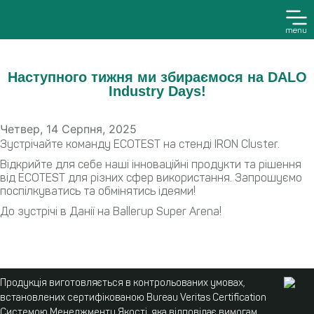
menu
Наступного тижня ми збираємося на DALO
Industry Days!
Четвер, 14 Серпня, 2025
Зустрічайте команду ECOTEST на стенді IRON Cluster.
Відкрийте для себе наші інноваційні продукти та рішення
від ECOTEST для різних сфер використання. Запрошуємо
поспілкуватись та обмінятись ідеями!
До зустрічі в Данії на Ballerup Super Arena!
Продукція виготовляється в контрольованих умовах,
встановлених сертифікованою Bureau Veritas Certification
Системою Менеджменту Якості, яка відповідає вимогам