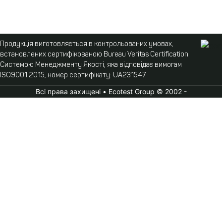
Продукція виготовляється в контрольованих умовах,
встановлених сертифікованою Bureau Veritas Certification
Системою Менеджменту Якості, яка відповідає вимогам
ISO9001:2015, номер сертифікату: UA231547.
Всі права захищені • Ecotest Group © 2002 -