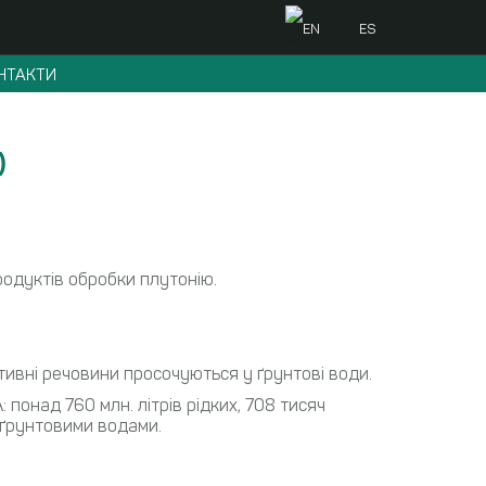
EN
ES
НТАКТИ
)
родуктів обробки плутонію.
ктивні речовини просочуються у ґрунтові води.
понад 760 млн. літрів рідких, 708 тисяч
а ґрунтовими водами.