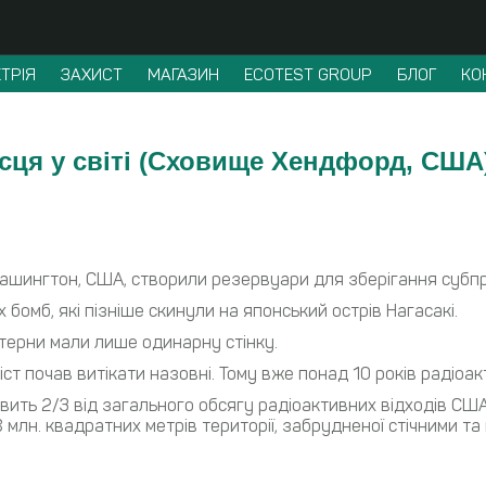
ТРІЯ
ЗАХИСТ
МАГАЗИН
ECOTEST GROUP
БЛОГ
КО
cця у світі (Сховище Хендфорд, США
 Вашингтон, США, створили резервуари для зберігання субп
омб, які пізніше скинули на японський острів Нагасакі.
стерни мали лише одинарну стінку.
іст почав витікати назовні. Тому вже понад 10 років радіоа
ить 2/3 від загального обсягу радіоактивних відходів США: 
8 млн. квадратних метрів території, забрудненої стічними т