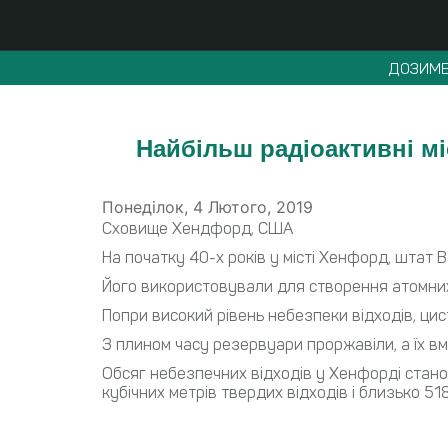
ДОЗИМЕ
Найбільш радіоактивні мі
Понеділок, 4 Лютого, 2019
Сховище Хендфорд, США
На початку 40-х років у місті Хенфорд, штат
Його використовували для створення атомних б
Попри високий рівень небезпеки відходів, ци
З плином часу резервуари проржавіли, а їх вм
Обсяг небезпечних відходів у Хенфорді станов
кубічних метрів твердих відходів і близько 51