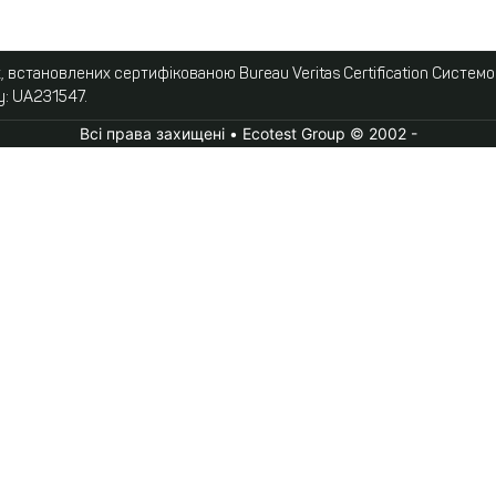
 встановлених сертифікованою Bureau Veritas Certification Систем
у: UA231547.
Всі права захищені • Ecotest Group © 2002 -