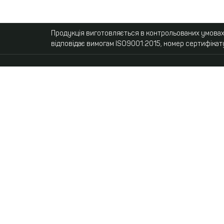
Продукція виготовляється в контрольованих умовах,
відповідає вимогам ISO9001:2015, номер сертифікат