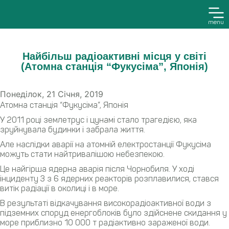
menu
Найбільш радіоактивні міcця у світі
(Атомна станція “Фукусіма”, Японія)
Понеділок, 21 Січня, 2019
Атомна станція “Фукусіма”, Японія
У 2011 році землетрус і цунамі стало трагедією, яка
зруйнувала будинки і забрала життя.
Але наслідки аварії на атомній електростанції Фукусіма
можуть стати найтривалішою небезпекою.
Це найгірша ядерна аварія після Чорнобиля. У ході
інциденту 3 з 6 ядерних реакторів розплавилися, стався
витік радіації в околиці і в море.
В результаті відкачування високорадіоактивної води з
підземних споруд енергоблоків було здійснене скидання у
море приблизно 10 000 т радіактивно зараженої води.