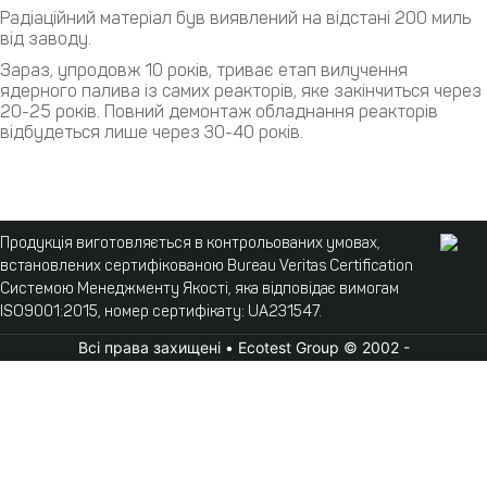
Радіаційний матеріал був виявлений на відстані 200 миль
від заводу.
Зараз, упродовж 10 років, триває етап вилучення
ядерного палива із самих реакторів, яке закінчиться через
20-25 років. Повний демонтаж обладнання реакторів
відбудеться лише через 30-40 років.
Продукція виготовляється в контрольованих умовах,
встановлених сертифікованою Bureau Veritas Certification
Системою Менеджменту Якості, яка відповідає вимогам
ISO9001:2015, номер сертифікату: UA231547.
Всі права захищені • Ecotest Group © 2002 -