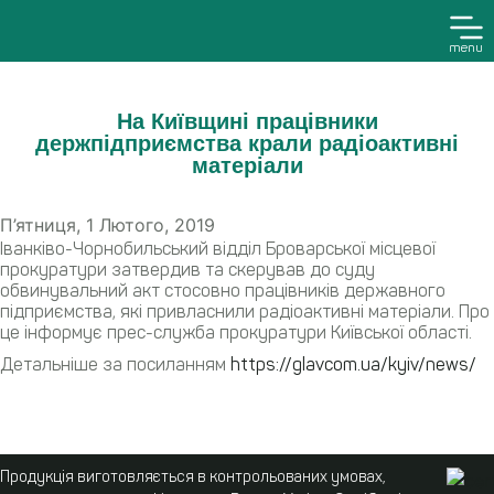
menu
На Київщині працівники
держпідприємства крали радіоактивні
матеріали
П’ятниця, 1 Лютого, 2019
Іванківо-Чорнобильський відділ Броварської місцевої
прокуратури затвердив та скерував до суду
обвинувальний акт стосовно працівників державного
підприємства, які привласнили радіоактивні матеріали. Про
це інформує прес-служба прокуратури Київської області.
Детальніше за посиланням
https://glavcom.ua/kyiv/news/
Продукція виготовляється в контрольованих умовах,