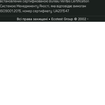
встановлених сертифікованою Bureau Veritas Certification
Системою Менеджменту Якості, яка відповідає вимогам
ISO9001:2015, номер сертифікату: UA231547.
Всі права захищені • Ecotest Group © 2002 -