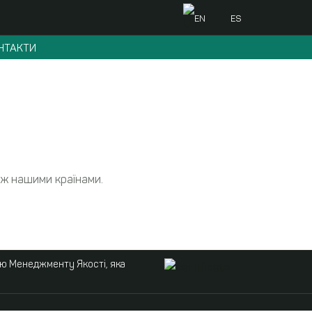
EN
ES
НТАКТИ
іж нашими країнами.
ою Менеджменту Якості, яка