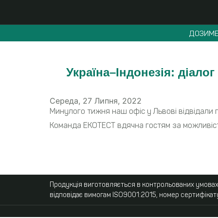
ДОЗИМЕ
Україна–Індонезія: діало
Середа, 27 Липня, 2022
Минулого тижня наш офіс у Львові відвідали п
Команда ЕКОТЕСТ вдячна гостям за можливіст
Продукція виготовляється в контрольованих умовах,
відповідає вимогам ISO9001:2015, номер сертифікат