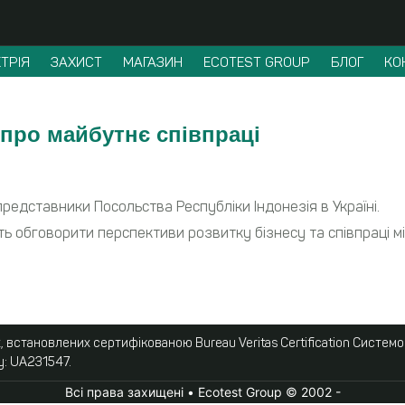
ТРІЯ
ЗАХИСТ
МАГАЗИН
ECOTEST GROUP
БЛОГ
КО
г про майбутнє співпраці
редставники Посольства Республіки Індонезія в Україні.
ь обговорити перспективи розвитку бізнесу та співпраці м
 встановлених сертифікованою Bureau Veritas Certification Систем
у: UA231547.
Всі права захищені • Ecotest Group © 2002 -