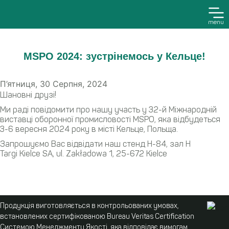
menu
MSPO 2024: зустрінемось у Кельце!
П’ятниця, 30 Серпня, 2024
Шановні друзі!
Ми раді повідомити про нашу участь у 32-й Міжнародній
виставці оборонної промисловості MSPO, яка відбудеться
3-6 вересня 2024 року в місті Кельце, Польща.
Запрошуємо Вас відвідати наш стенд H-84, зал H
Targi Kielce SA, ul. Zakładowa 1, 25-672 Kielce
Продукція виготовляється в контрольованих умовах,
встановлених сертифікованою Bureau Veritas Certification
Системою Менеджменту Якості, яка відповідає вимогам