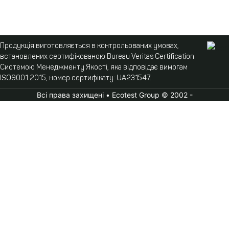
Продукція виготовляється в контрольованих умовах,
встановлених сертифікованою Bureau Veritas Certification
Системою Менеджменту Якості, яка відповідає вимогам
ISO9001:2015, номер сертифікату: UA231547.
Всі права захищені • Ecotest Group © 2002 -