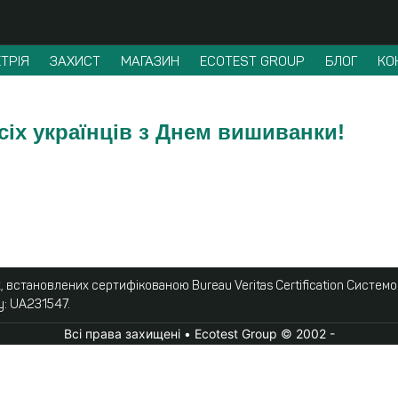
ТРІЯ
ЗАХИСТ
МАГАЗИН
ECOTEST GROUP
БЛОГ
КО
іх українців з Днем вишиванки!
 встановлених сертифікованою Bureau Veritas Certification Систем
у: UA231547.
Всі права захищені • Ecotest Group © 2002 -