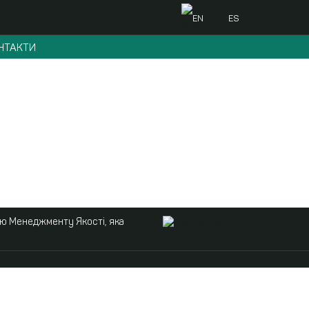
EN
ES
НТАКТИ
ою Менеджменту Якості, яка